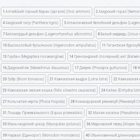
1
Алтайский горный баран
(аргали) (Ovis ammon)
2
Амурский горал
(Nemor
4
Амурский тигр
(Panthera tigris)
5
Атлантический белобокий дельфин
(Lagen
7
Беломордый дельфин
(Lagenorhynchus albirostris)
8
Белый медведь
(Ursus
10
Высоколобый бутылконос
(Hyperoodon ampullatus)
11
Гигантская бурозу
13
Горбач (Megaptera novaeangliae)
14
Гренландский (полярный) кит
(Balaen
16
Даурский ёж
(Mesechinus dauuricus)
17
Дзерен
(Procapra gutturosa)
18
Ж
20
Зубр
(Bison bonasus)
21
Кавказская выдра
(Lutra lutra)
22
Кавказская 
23
Кавказская лесная кошка
(Felis silvestris caucasica)
24
Калан
(Enhydra lutr
27
Кольчатая нерпа (Phoca hispida)
28
Командорский ремнезуб
(Ремнезуб Ст
31
Лошадь Пржевальского
(Equus przewalskii)
32
Малая косатка
(Pseudorca 
35
Маньчжурский цокор
(Myospalax psilurus)
36
Медновский песец
(Alopex l
39
Нарвал (Единорог) (Monodon monoceros)
40
Обыкновенный длиннокрыл (Mi