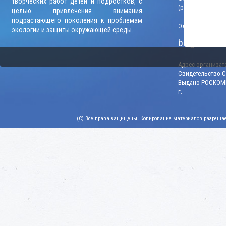
творческих работ детей и подростков, с
(рабочие дни, вр
целью привлечения внимания
подрастающего поколения к проблемам
Электронный адр
экологии и защиты окружающей среды.
blago-konku
Адрес организато
Свидетельство СМ
Выдано РОСКОМН
г.
(C) Все права защищены. Копирование материалов разрешает