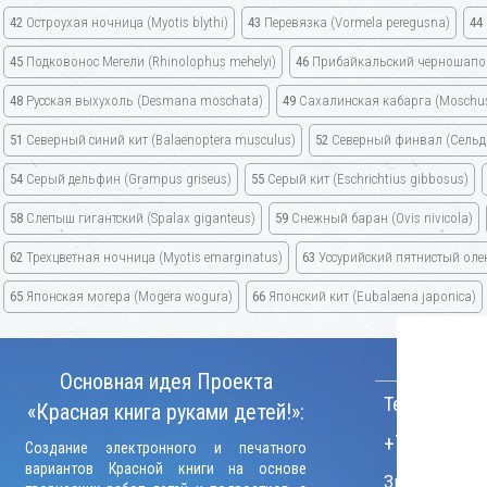
42
Остроухая ночница (Myotis blythi)
43
Перевязка (Vormela peregusna)
44
45
Подковонос Мегели
(Rhinolophus mehelyi)
46
Прибайкальский черношапо
48
Русская выхухоль
(Desmana moschata)
49
Сахалинская кабарга
(Moschus
51
Северный синий кит
(Balaenoptera musculus)
52
Северный финвал
(Сельд
54
Серый дельфин
(Grampus griseus)
55
Серый кит
(Eschrichtius gibbosus)
58
Слепыш гигантский
(Spalax giganteus)
59
Снежный баран
(Ovis nivicola)
62
Трехцветная ночница
(Myotis emarginatus)
63
Уссурийский пятнистый ол
65
Японская могера
(Mogera wogura)
66
Японский кит
(Eubalaena japonica)
КОНТАКТ
Основная идея Проекта
Телефон:
«Красная книга руками детей!»:
+7 (906) 09
Создание электронного и печатного
вариантов Красной книги на основе
Звонки прини