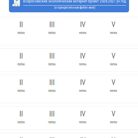
Всероссийский экологический интернет-проект 2026-2027 уч.год
(в прикреплённом файле word)