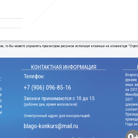
ом, то Вы можете управлять просмотром рисунков используя клавиши на клавиатуре "Стрелк
КОНТАКТНАЯ ИНФОРМАЦИЯ
Всерос
Телефон:
:
руками
иных и
+7 (906) 096-85-16
о
на 2017
е
Минобрн
Звонки принимаются с 10 до 15
2017 г
с
(рабочие дни, время московское)
докум
я
соотв
м
Презид
Электронный адрес для консультаций:
проведе
Года эк
blago-konkurs@mail.ru