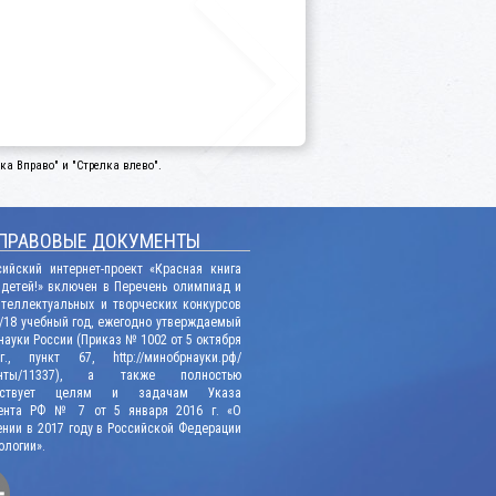
а Вправо" и "Стрелка влево".
ПРАВОВЫЕ ДОКУМЕНТЫ
сийский интернет-проект «Красная книга
 детей!» включен в Перечень олимпиад и
нтеллектуальных и творческих конкурсов
/18 учебный год, ежегодно утверждаемый
ауки России (Приказ № 1002 от 5 октября
., пункт 67, http://минобрнауки.рф/
енты/11337), а также полностью
етствует целям и задачам Указа
ента РФ № 7 от 5 января 2016 г. «О
нии в 2017 году в Российской Федерации
ологии».