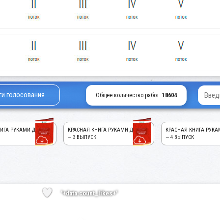
ги голосования
Общее количество работ:
18604
ИГА РУКАМИ ДЕТЕЙ!
КРАСНАЯ КНИГА РУКАМИ ДЕТЕЙ!
КРАСНАЯ КНИГА РУКА
— 3 ВЫПУСК
— 4 ВЫПУСК
'+data.count_likes+'