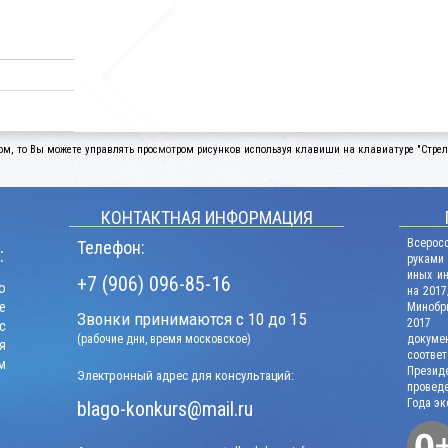
ом, то Вы можете управлять просмотром рисунков используя клавиши на клавиатуре "Стрелк
КОНТАКТНАЯ ИНФОРМАЦИЯ
Всерос
Телефон:
:
руками
иных и
+7 (906) 096-85-16
о
на 2017
е
Минобрн
Звонки принимаются с 10 до 15
2017 г
с
(рабочие дни, время московское)
докум
я
соотв
м
Презид
Электронный адрес для консультаций:
проведе
Года эк
blago-konkurs@mail.ru