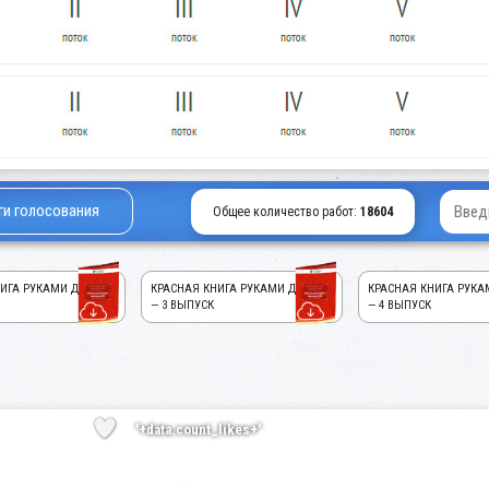
ги голосования
Общее количество работ:
18604
ИГА РУКАМИ ДЕТЕЙ!
КРАСНАЯ КНИГА РУКАМИ ДЕТЕЙ!
КРАСНАЯ КНИГА РУКА
— 3 ВЫПУСК
— 4 ВЫПУСК
'+data.count_likes+'