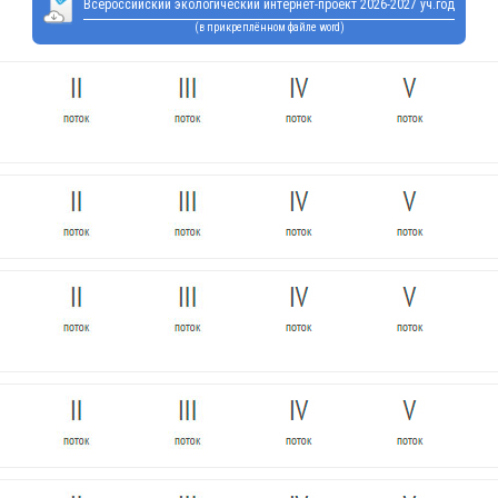
Всероссийский экологический интернет-проект 2026-2027 уч.год
(в прикреплённом файле word)