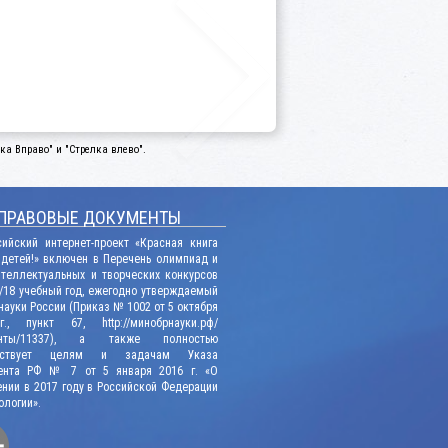
а Вправо" и "Стрелка влево".
ПРАВОВЫЕ ДОКУМЕНТЫ
сийский интернет-проект «Красная книга
 детей!» включен в Перечень олимпиад и
нтеллектуальных и творческих конкурсов
/18 учебный год, ежегодно утверждаемый
ауки России (Приказ № 1002 от 5 октября
., пункт 67, http://минобрнауки.рф/
енты/11337), а также полностью
етствует целям и задачам Указа
ента РФ № 7 от 5 января 2016 г. «О
нии в 2017 году в Российской Федерации
ологии».