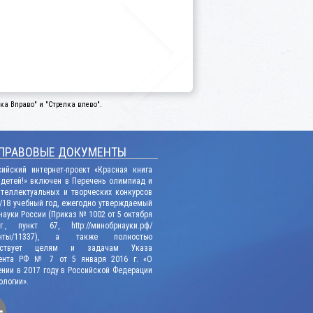
а Вправо" и "Стрелка влево".
ПРАВОВЫЕ ДОКУМЕНТЫ
сийский интернет-проект «Красная книга
 детей!» включен в Перечень олимпиад и
нтеллектуальных и творческих конкурсов
/18 учебный год, ежегодно утверждаемый
ауки России (Приказ № 1002 от 5 октября
., пункт 67, http://минобрнауки.рф/
енты/11337), а также полностью
етствует целям и задачам Указа
ента РФ № 7 от 5 января 2016 г. «О
нии в 2017 году в Российской Федерации
ологии».