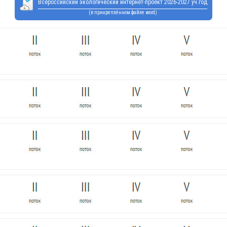
Всероссийский экологический интернет-проект 2026-2027 уч.год
(в прикреплённом файле word)