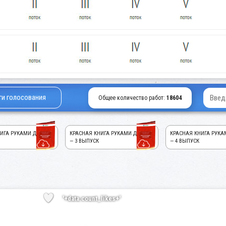
ги голосования
Общее количество работ:
18604
ИГА РУКАМИ ДЕТЕЙ!
КРАСНАЯ КНИГА РУКАМИ ДЕТЕЙ!
КРАСНАЯ КНИГА РУКА
— 3 ВЫПУСК
— 4 ВЫПУСК
'+data.count_likes+'