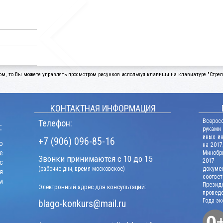
ом, то Вы можете управлять просмотром рисунков используя клавиши на клавиатуре "Стрелк
КОНТАКТНАЯ ИНФОРМАЦИЯ
Всерос
Телефон:
:
руками
иных и
+7 (906) 096-85-16
о
на 2017
е
Минобрн
Звонки принимаются с 10 до 15
2017 г
с
(рабочие дни, время московское)
докум
я
соотв
м
Презид
Электронный адрес для консультаций:
проведе
Года эк
blago-konkurs@mail.ru