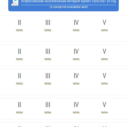
Всероссийский экологический интернет-проект 2026-2027 уч.год
(в прикреплённом файле word)