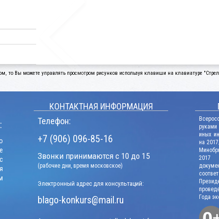
ом, то Вы можете управлять просмотром рисунков используя клавиши на клавиатуре "Стрелк
КОНТАКТНАЯ ИНФОРМАЦИЯ
Всерос
Телефон:
:
руками
иных и
+7 (906) 096-85-16
о
на 2017
е
Минобрн
Звонки принимаются с 10 до 15
2017 г
с
(рабочие дни, время московское)
докум
я
соотв
м
Презид
Электронный адрес для консультаций:
проведе
Года эк
blago-konkurs@mail.ru