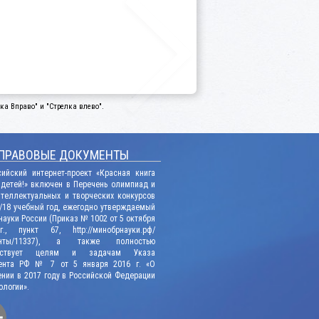
а Вправо" и "Стрелка влево".
ПРАВОВЫЕ ДОКУМЕНТЫ
сийский интернет-проект «Красная книга
 детей!» включен в Перечень олимпиад и
нтеллектуальных и творческих конкурсов
/18 учебный год, ежегодно утверждаемый
ауки России (Приказ № 1002 от 5 октября
., пункт 67, http://минобрнауки.рф/
енты/11337), а также полностью
етствует целям и задачам Указа
ента РФ № 7 от 5 января 2016 г. «О
нии в 2017 году в Российской Федерации
ологии».