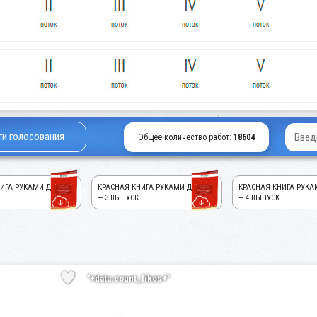
ги голосования
Общее количество работ:
18604
ИГА РУКАМИ ДЕТЕЙ!
КРАСНАЯ КНИГА РУКАМИ ДЕТЕЙ!
КРАСНАЯ КНИГА РУКА
— 3 ВЫПУСК
— 4 ВЫПУСК
'+data.count_likes+'