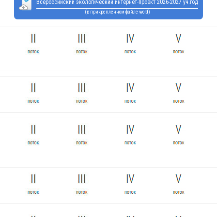
Всероссийский экологический интернет-проект 2026-2027 уч.год
(в прикреплённом файле word)