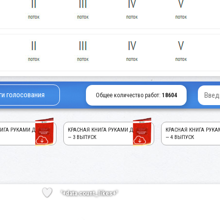
ги голосования
Общее количество работ:
18604
ИГА РУКАМИ ДЕТЕЙ!
КРАСНАЯ КНИГА РУКАМИ ДЕТЕЙ!
КРАСНАЯ КНИГА РУКА
— 3 ВЫПУСК
— 4 ВЫПУСК
'+data.count_likes+'