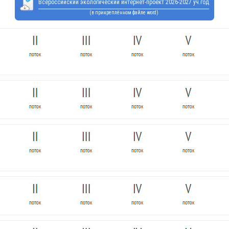
Всероссийский экологический интернет-проект 2026-2027 уч.год
(в прикреплённом файле word)