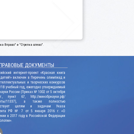
а Вправо" и "Стрелка влево".
ПРАВОВЫЕ ДОКУМЕНТЫ
сийский интернет-проект «Красная книга
 детей!» включен в Перечень олимпиад и
нтеллектуальных и творческих конкурсов
/18 учебный год, ежегодно утверждаемый
ауки России (Приказ № 1002 от 5 октября
., пункт 67, http://минобрнауки.рф/
енты/11337), а также полностью
етствует целям и задачам Указа
ента РФ № 7 от 5 января 2016 г. «О
нии в 2017 году в Российской Федерации
ологии».