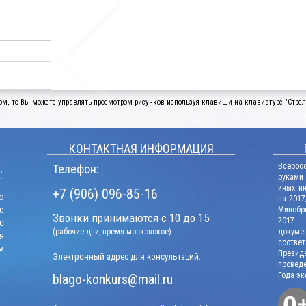
ом, то Вы можете управлять просмотром рисунков используя клавиши на клавиатуре "Стрелк
КОНТАКТНАЯ ИНФОРМАЦИЯ
Всерос
Телефон:
:
руками
иных и
+7 (906) 096-85-16
о
на 2017
е
Минобрн
Звонки принимаются с 10 до 15
2017 г
с
(рабочие дни, время московское)
докум
я
соотв
м
Презид
Электронный адрес для консультаций:
проведе
Года эк
blago-konkurs@mail.ru