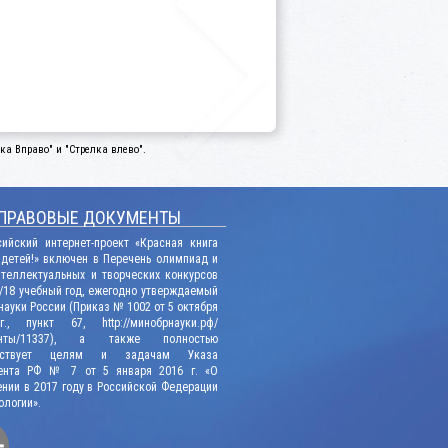
а Вправо" и "Стрелка влево".
ПРАВОВЫЕ ДОКУМЕНТЫ
сийский интернет-проект «Красная книга
 детей!» включен в Перечень олимпиад и
нтеллектуальных и творческих конкурсов
/18 учебный год, ежегодно утверждаемый
ауки России (Приказ № 1002 от 5 октября
., пункт 67, http://минобрнауки.рф/
енты/11337), а также полностью
етствует целям и задачам Указа
ента РФ № 7 от 5 января 2016 г. «О
нии в 2017 году в Российской Федерации
ологии».