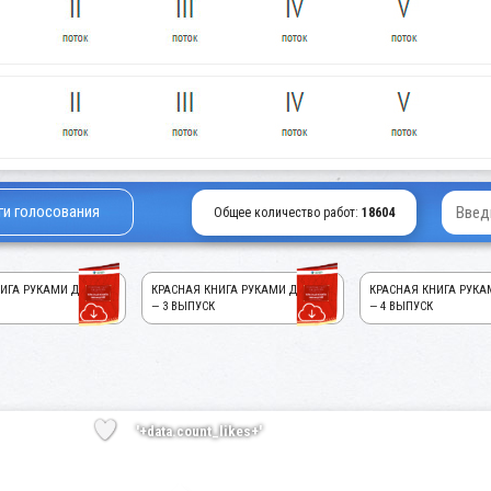
ги голосования
Общее количество работ:
18604
ИГА РУКАМИ ДЕТЕЙ!
КРАСНАЯ КНИГА РУКАМИ ДЕТЕЙ!
КРАСНАЯ КНИГА РУКА
— 3 ВЫПУСК
— 4 ВЫПУСК
'+data.count_likes+'