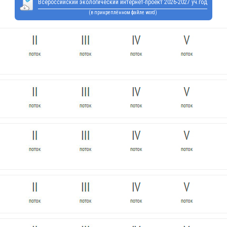
Всероссийский экологический интернет-проект 2026-2027 уч.год
(в прикреплённом файле word)