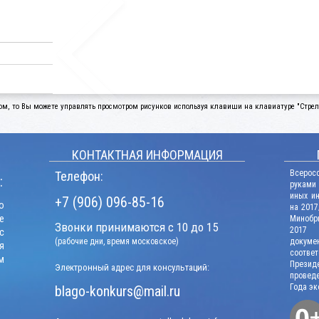
ом, то Вы можете управлять просмотром рисунков используя клавиши на клавиатуре "Стрелк
КОНТАКТНАЯ ИНФОРМАЦИЯ
Всерос
Телефон:
:
руками
иных и
+7 (906) 096-85-16
о
на 2017
е
Минобрн
Звонки принимаются с 10 до 15
2017 г
с
(рабочие дни, время московское)
докум
я
соотв
м
Презид
Электронный адрес для консультаций:
проведе
Года эк
blago-konkurs@mail.ru