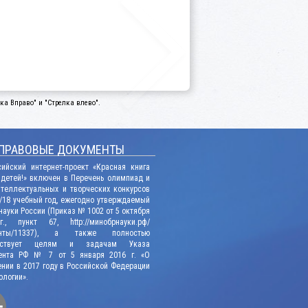
а Вправо" и "Стрелка влево".
ПРАВОВЫЕ ДОКУМЕНТЫ
сийский интернет-проект «Красная книга
 детей!» включен в Перечень олимпиад и
нтеллектуальных и творческих конкурсов
/18 учебный год, ежегодно утверждаемый
ауки России (Приказ № 1002 от 5 октября
., пункт 67, http://минобрнауки.рф/
енты/11337), а также полностью
етствует целям и задачам Указа
ента РФ № 7 от 5 января 2016 г. «О
нии в 2017 году в Российской Федерации
ологии».