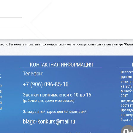
ом, то Вы можете управлять просмотром рисунков используя клавиши на клавиатуре "Стрелк
КОНТАКТНАЯ ИНФОРМАЦИЯ
Всерос
Телефон:
:
руками
иных и
+7 (906) 096-85-16
о
на 2017
е
Минобрн
Звонки принимаются с 10 до 15
2017 г
с
(рабочие дни, время московское)
докум
я
соотв
м
Презид
Электронный адрес для консультаций:
проведе
Года эк
blago-konkurs@mail.ru