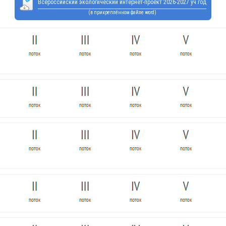
Всероссийский экологический интернет-проект 2026-2027 уч.год
(в прикреплённом файле word)