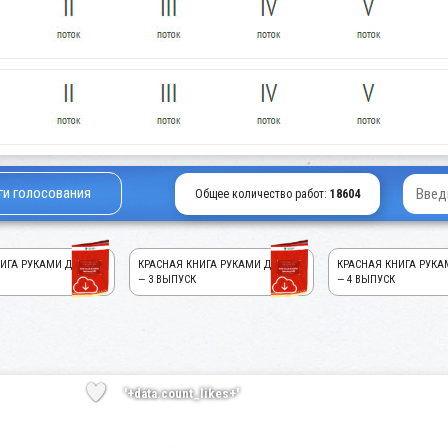
ги голосования
Общее количество работ:
18604
ИГА РУКАМИ ДЕТЕЙ!
КРАСНАЯ КНИГА РУКАМИ ДЕТЕЙ!
КРАСНАЯ КНИГА РУКА
— 3 ВЫПУСК
— 4 ВЫПУСК
'+data.count_likes+'