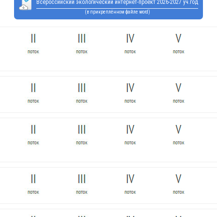
Всероссийский экологический интернет-проект 2026-2027 уч.год
(в прикреплённом файле word)