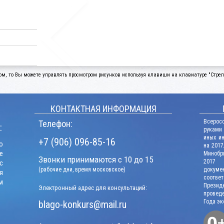
ом, то Вы можете управлять просмотром рисунков используя клавиши на клавиатуре "Стрелк
КОНТАКТНАЯ ИНФОРМАЦИЯ
Всерос
Телефон:
:
руками
иных и
+7 (906) 096-85-16
о
на 2017
е
Минобрн
Звонки принимаются с 10 до 15
2017 г
с
(рабочие дни, время московское)
докум
я
соотв
м
Презид
Электронный адрес для консультаций:
проведе
Года эк
blago-konkurs@mail.ru