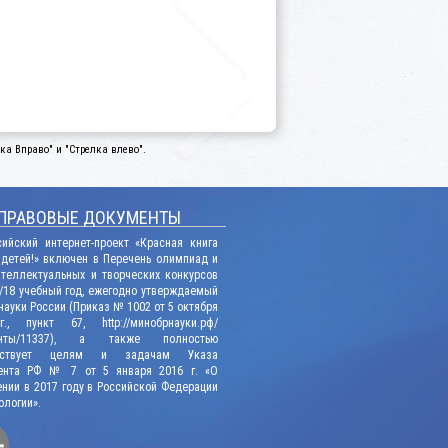
а Вправо" и "Стрелка влево".
ПРАВОВЫЕ ДОКУМЕНТЫ
сийский интернет-проект «Красная книга
 детей!» включен в Перечень олимпиад и
нтеллектуальных и творческих конкурсов
/18 учебный год, ежегодно утверждаемый
ауки России (Приказ № 1002 от 5 октября
., пункт 67, http://минобрнауки.рф/
енты/11337), а также полностью
етствует целям и задачам Указа
ента РФ № 7 от 5 января 2016 г. «О
нии в 2017 году в Российской Федерации
ологии».