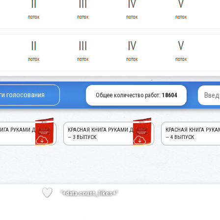
ги голосования
Общее количество работ:
18604
ИГА РУКАМИ ДЕТЕЙ!
КРАСНАЯ КНИГА РУКАМИ ДЕТЕЙ!
КРАСНАЯ КНИГА РУКА
— 3 ВЫПУСК
— 4 ВЫПУСК
'+data.count_likes+'