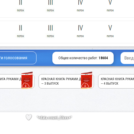
ги голосования
Общее количество работ:
18604
ИГА РУКАМИ ДЕТЕЙ!
КРАСНАЯ КНИГА РУКАМИ ДЕТЕЙ!
КРАСНАЯ КНИГА РУКА
— 3 ВЫПУСК
— 4 ВЫПУСК
'+data.count_likes+'