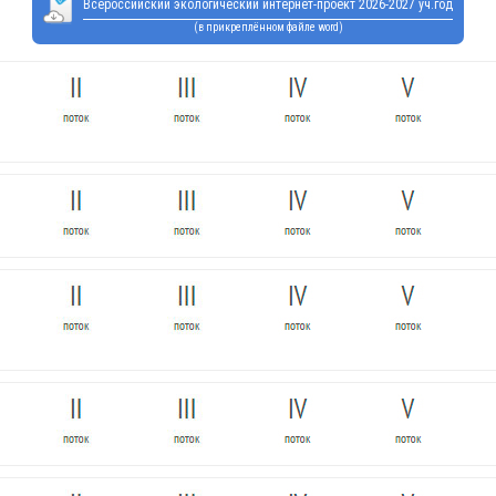
Всероссийский экологический интернет-проект 2026-2027 уч.год
(в прикреплённом файле word)