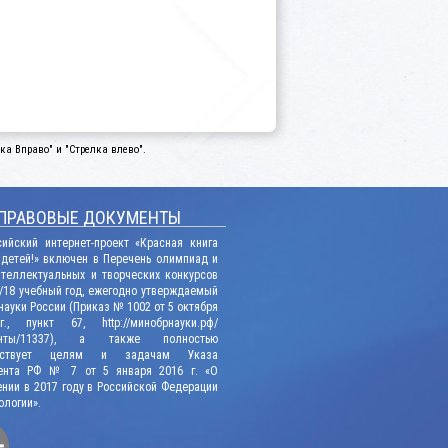
а Вправо" и "Стрелка влево".
ПРАВОВЫЕ ДОКУМЕНТЫ
сийский интернет-проект «Красная книга
 детей!» включен в Перечень олимпиад и
нтеллектуальных и творческих конкурсов
/18 учебный год, ежегодно утверждаемый
ауки России (Приказ № 1002 от 5 октября
., пункт 67, http://минобрнауки.рф/
енты/11337), а также полностью
етствует целям и задачам Указа
ента РФ № 7 от 5 января 2016 г. «О
нии в 2017 году в Российской Федерации
ологии».