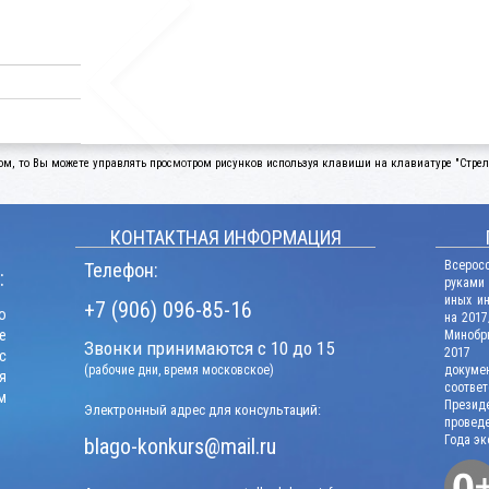
ом, то Вы можете управлять просмотром рисунков используя клавиши на клавиатуре "Стрелк
КОНТАКТНАЯ ИНФОРМАЦИЯ
Всерос
Телефон:
:
руками
иных и
+7 (906) 096-85-16
о
на 2017
е
Минобрн
Звонки принимаются с 10 до 15
2017 г
с
(рабочие дни, время московское)
докум
я
соотв
м
Презид
Электронный адрес для консультаций:
проведе
Года эк
blago-konkurs@mail.ru