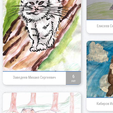
Елисеев С
6
Заведеев Михаил Сергеевич
лет
Кабиров И