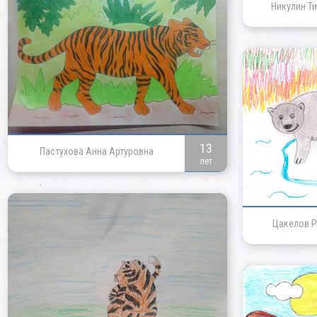
Никулин Т
13
Пастухова Анна Артуровна
лет
Цакелов Р