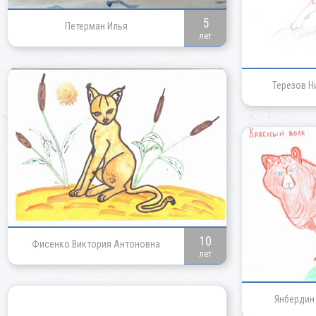
5
Петерман Илья
лет
Терезов Н
10
Фисенко Виктория Антоновна
лет
Янбердин