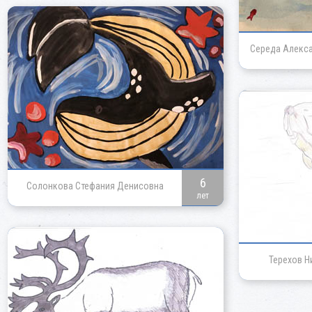
Середа Алекс
6
Солонкова Стефания Денисовна
лет
Терехов Н