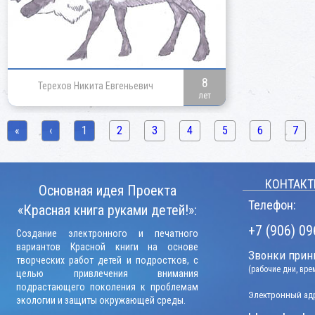
8
Терехов Никита Евгеньевич
лет
«
‹
1
2
3
4
5
6
7
КОНТАКТ
Основная идея Проекта
Телефон:
«Красная книга руками детей!»:
+7 (906) 09
Создание электронного и печатного
вариантов Красной книги на основе
Звонки прини
творческих работ детей и подростков, с
(рабочие дни, вр
целью привлечения внимания
подрастающего поколения к проблемам
Электронный адр
экологии и защиты окружающей среды.