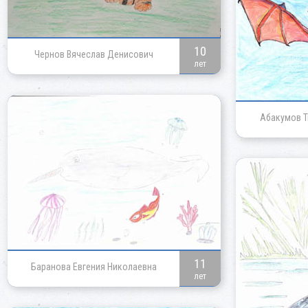
10
Чернов Вячеслав Денисович
лет
Абакумов Т
11
Баранова Евгения Николаевна
лет