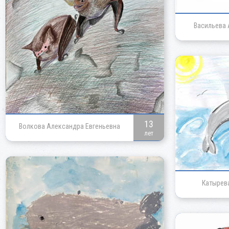
Васильева 
13
Волкова Александра Евгеньевна
лет
Катырев