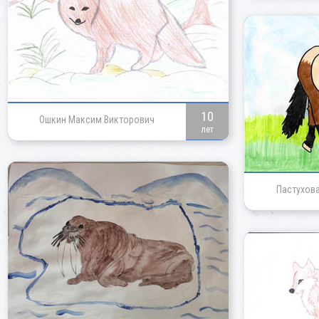
10
Ошкин Максим Викторович
лет
Пастухова