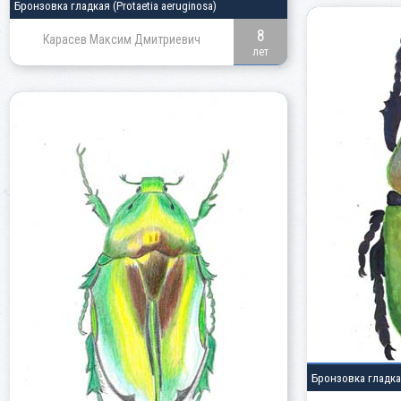
Бронзовка гладкая
(Protaetia aeruginosa)
8
Карасев Максим Дмитриевич
лет
Бронзовка гладк