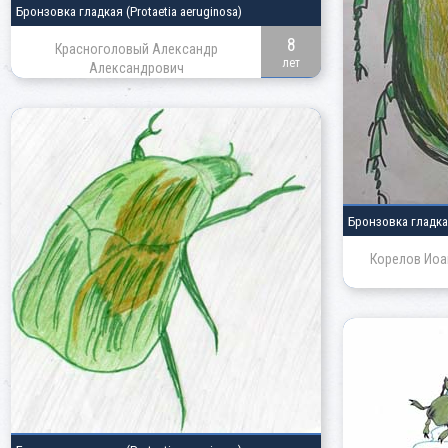
Бронзовка гладкая
(Protaetia aeruginosa)
8
Красноголовый Александр
лет
Александрович
Бронзовка гладк
Корелов Иоа