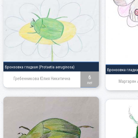
Бронзовка гладкая
(Protaetia aeruginosa)
Бронзовка гладк
6
Гребенникова Юлия Никитична
Маргарян 
лет