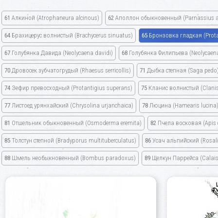
61
Алкиной
(Atrophaneura alcinous)
62
Аполлон обыкновенный
(Parnassius a
64
Брахицерус волнистый
(Brachycerus sinuatus)
65
Бронзовка гладкая
(Prot
67
Голубянка Давида
(Neolycaena davidi)
68
Голубянка Филипьева
(Neolycaena 
70
Дровосек зубчатогрудый
(Rhaesus serricollis)
71
Дыбка степная
(Saga pedo
74
Зефир превосходный
(Protantigius superans)
75
Кланис волнистый
(Clani
77
Листоед урянхайский
(Chrysolina urjanchaica)
78
Люцина
(Hamearis lucina
81
Отшельник обыкновенный
(Osmoderma eremita)
82
Пчела восковая
(Apis
85
Толстун степной
(Bradyporus multituberculatus)
86
Усач альпийский
(Rosal
88
Шмель необыкновенный
(Bombus paradoxus)
89
Щелкун Паррейса
(Calais