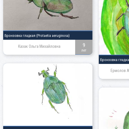
Бронзовка гладкая
(Protaetia aeruginosa)
9
Казак Ольга Михайловна
лет
Бронзовка гладк
Ермолов А