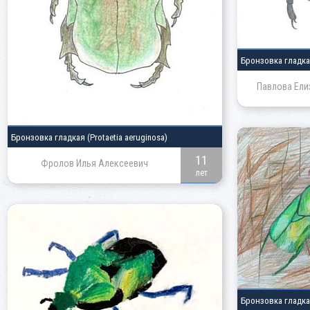
Бронзовка гладк
Павлова Ели
Бронзовка гладкая
(Protaetia aeruginosa)
11
Фролов Илья Алексеевич
лет
Бронзовка гладк