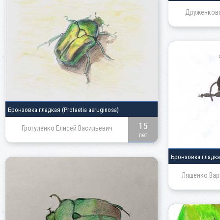
Друженкова
Бронзовка гладкая
(Protaetia aeruginosa)
15
Грогуленко Елисей Васильевич
лет
Бронзовка гладк
Ляшенко Вар