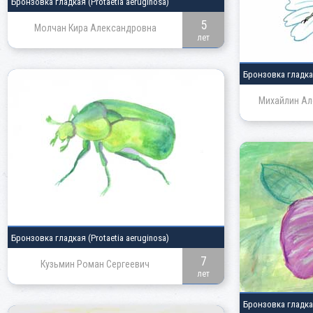
Бронзовка гладкая
(Protaetia aeruginosa)
5
Молчан Кира Александровна
лет
Бронзовка гладк
Михайлин Ал
Бронзовка гладкая
(Protaetia aeruginosa)
7
Кузьмин Роман Сергеевич
лет
Бронзовка гладк