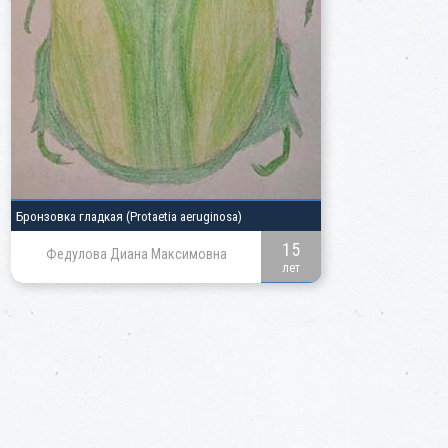
Бронзовка гладкая
(Protaetia aeruginosa)
15
Федулова Диана Максимовна
лет