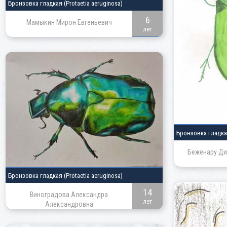
Бронзовка гладкая
(Protaetia aeruginosa)
6
Мамыкин Мирон Евгеньевич
лет
Бронзовка гладк
Беженару Ди
Бронзовка гладкая
(Protaetia aeruginosa)
14
Виноградова Александра
лет
Александровна