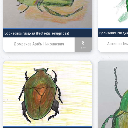
Бронзовка гладк
Бронзовка гладкая
(Protaetia aeruginosa)
8
Архипов Ти
Домрачев Артём Николаевич
лет