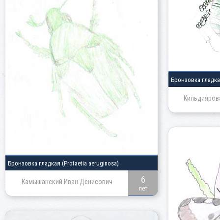
Бронзовка гладк
Кильдияров
Бронзовка гладкая
(Protaetia aeruginosa)
6
Камышанский Иван Денисович
лет