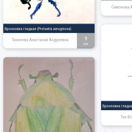
Симонова 
Бронзовка гладкая
(Protaetia aeruginosa)
9
Тихонова Анастасия Андреевна
лет
Бронзовка гладк
Тен Ю