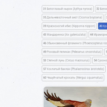
31
Белоглазый нырок
(Aythya nyroca)
32
Бело
35
Дальневосточный аист
(Ciconia boyciana)
39
Красноногий ибис
(Nipponia nippon)
40
Кр
43
Мандаринка
(Aix galericulata)
44
Мраморн
46
Обыкновенный фламинго
(Phoenicopterus ro
49
Розовый пеликан
(Pelecanus onocrotalus)
53
Степной лунь
(Circus macrourus)
54
Сухон
57
Хохлатый баклан
(Phalacrocorax aristotelis)
60
Чешуйчатый крохаль
(Mergus squamatus)