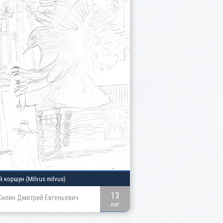
й коршун
(Milvus milvus)
13
Силин Дмитрий Евгеньевич
лет