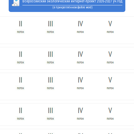
Всероссийский экологический интернет-проект 2026-2027 уч.год
(в прикреплённом файле word)