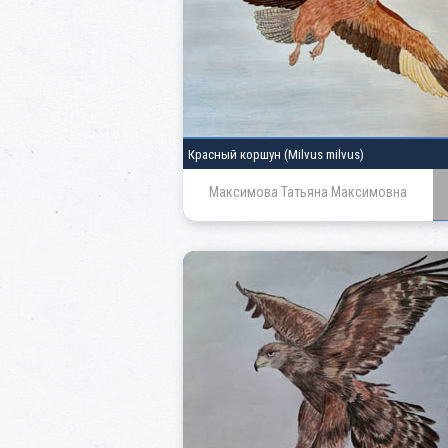
Красный коршун
(Milvus milvus)
Максимова Татьяна Максимовна