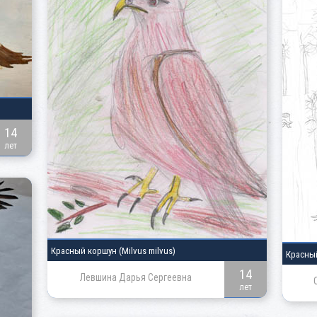
14
лет
Красный коршун
(Milvus milvus)
Красны
14
Левшина Дарья Сергеевна
лет