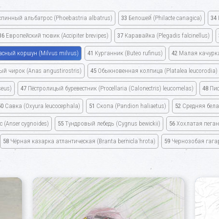
спинный альбатрос
(Phoebastria albatrus)
33
Белошей
(Philacte canagica)
34
36
Европейский тювик
(Accipiter brevipes)
37
Каравайка
(Plegadis falcinellus)
асный коршун
(Milvus milvus)
41
Курганник
(Buteo rufinus)
42
Малая качурк
ый чирок
(Anas angustirostris)
45
Обыкновенная колпица
(Platalea leucorodia)
seus)
47
Пёстролицый буревестник
(Procellaria
(Calonectris) leucomelas)
48
Пис
50
Савка
(Oxyura leucocephala)
51
Скопа
(Pandion haliaetus)
52
Средняя бел
ос
(Anser cygnoides)
55
Тундровый лебедь
(Cygnus bewickii)
56
Хохлатая пега
58
Чёрная казарка атлантическая
(Branta bernicla hrota)
59
Чернозобая гаг