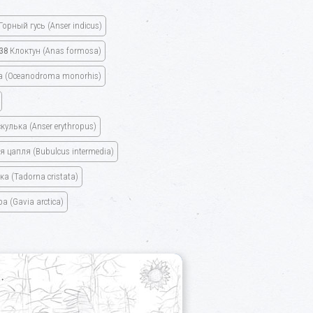
Горный гусь
(Anser indicus)
38
Клоктун
(Anas formosa)
а
(Oceanodroma monorhis)
кулька
(Anser erythropus)
ая цапля
(Bubulcus intermedia)
нка
(Tadorna cristata)
ара
(Gavia arctica)