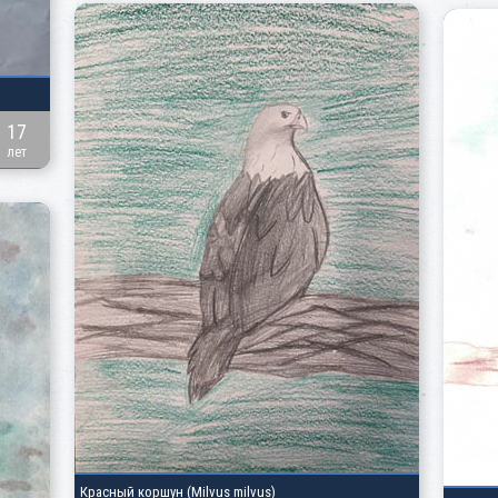
17
лет
Красный коршун
(Milvus milvus)