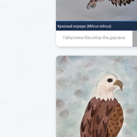
Красный коршун
(Milvus milvus)
Гайзуллина Ильсибар Ильдаровна