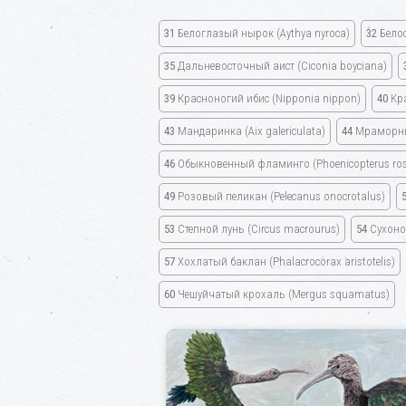
31
Белоглазый нырок
(Aythya nyroca)
32
Бело
35
Дальневосточный аист
(Ciconia boyciana)
39
Красноногий ибис
(Nipponia nippon)
40
Кр
43
Мандаринка
(Aix galericulata)
44
Мраморн
46
Обыкновенный фламинго
(Phoenicopterus ro
49
Розовый пеликан
(Pelecanus onocrotalus)
53
Степной лунь
(Circus macrourus)
54
Сухон
57
Хохлатый баклан
(Phalacrocorax aristotelis)
60
Чешуйчатый крохаль
(Mergus squamatus)