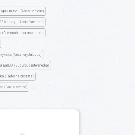
Горный гусь
(Anser indicus)
38
Клоктун
(Anas formosa)
а
(Oceanodroma monorhis)
кулька
(Anser erythropus)
ая цапля
(Bubulcus intermedia)
нка
(Tadorna cristata)
ара
(Gavia arctica)