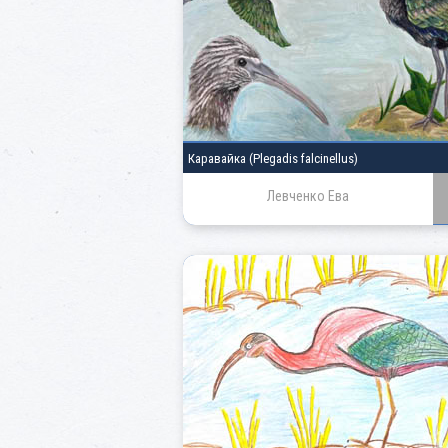
Каравайка
(Plegadis falcinellus)
Левченко Ева