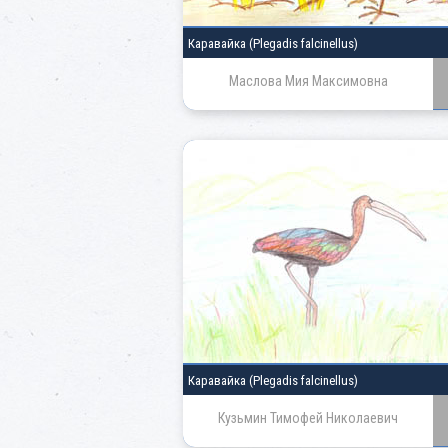
Каравайка
(Plegadis falcinellus)
Маслова Мия Максимовна
Каравайка
(Plegadis falcinellus)
Кузьмин Тимофей Николаевич