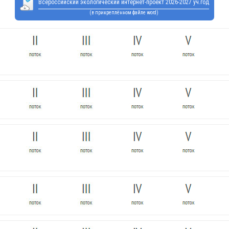
Всероссийский экологический интернет-проект 2026-2027 уч.год
(в прикреплённом файле word)