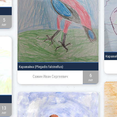
5
лет
Карава
Каравайка
(Plegadis falcinellus)
6
Сажин Иван Сергеевич
лет
13
лет