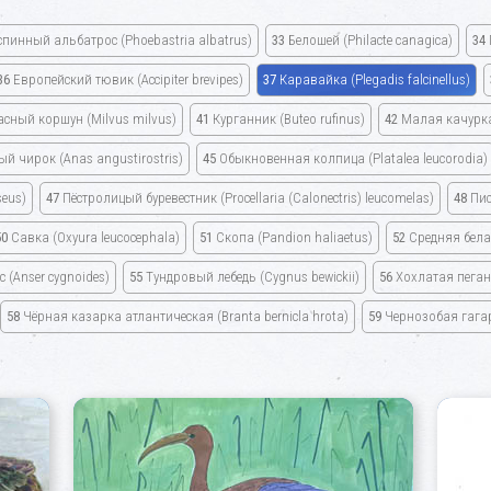
спинный альбатрос
(Phoebastria albatrus)
33
Белошей
(Philacte canagica)
34
36
Европейский тювик
(Accipiter brevipes)
37
Каравайка
(Plegadis falcinellus)
асный коршун
(Milvus milvus)
41
Курганник
(Buteo rufinus)
42
Малая качурк
ый чирок
(Anas angustirostris)
45
Обыкновенная колпица
(Platalea leucorodia)
seus)
47
Пёстролицый буревестник
(Procellaria
(Calonectris) leucomelas)
48
Пис
50
Савка
(Oxyura leucocephala)
51
Скопа
(Pandion haliaetus)
52
Средняя бел
ос
(Anser cygnoides)
55
Тундровый лебедь
(Cygnus bewickii)
56
Хохлатая пега
58
Чёрная казарка атлантическая
(Branta bernicla hrota)
59
Чернозобая гаг