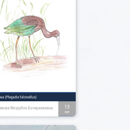
йка
(Plegadis falcinellus)
13
мова Мехрубон Ботиралиевна
лет