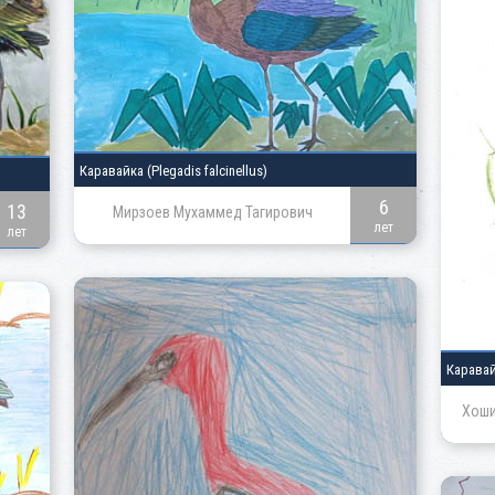
Каравайка
(Plegadis falcinellus)
6
13
Мирзоев Мухаммед Тагирович
лет
лет
Карава
Хоши