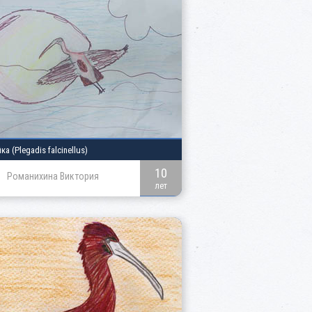
йка
(Plegadis falcinellus)
10
Романихина Виктория
лет