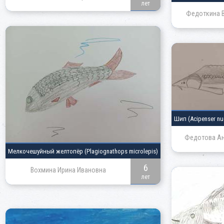
лет
Федоткина В
Шип
(Acipenser nu
Федотова Ан
Мелкочешуйный желтопёр
(Plagiognathops microlepis)
6
Вохмина Ирина Ивановна
лет