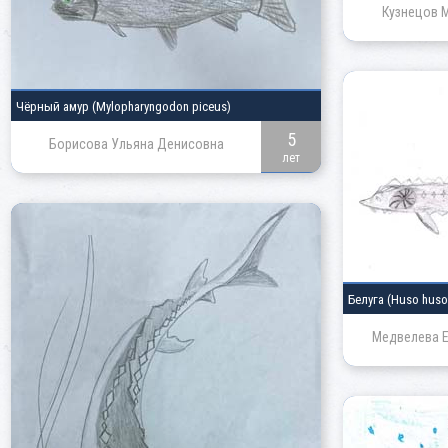
Кузнецов 
Чёрный амур
(Mylopharyngodon piceus)
5
Борисова Ульяна Денисовна
лет
Белуга
(Huso huso
Медвелева Е