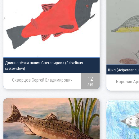
Длиннопёрая палия Световидова
(Salvelinus
svetovidovi)
Шип
(Acipenser nu
12
Скворцов Сергей Владимирович
Боронин Ар
лет