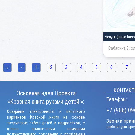
Белуга
(Huso huso
Сабакина Виол
«
‹
1
2
3
4
5
6
7
КОНТАКТ
Основная идея Проекта
Телефон:
«Красная книга руками детей!»:
+7 (906) 09
Создание электронного и печатного
вариантов Красной книги на основе
Звонки прини
творческих работ детей и подростков, с
(рабочие дни, вр
целью привлечения внимания
подрастающего поколения к проблемам