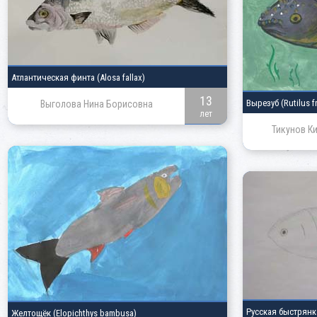
Атлантическая финта
(Alosa fallax)
13
Вырезуб
(Rutilus fr
Выголова Нина Борисовна
лет
Тикунов К
Русская быстрян
Желтощёк
(Elopichthys bambusa)