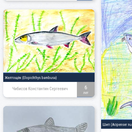
Желтощёк
(Elopichthys bambusa)
6
Чибисов Константин Сергеевич
лет
Шип
(Acipenser nu