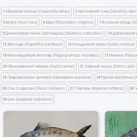
1
Абрауская тюлька
(Clupeonella abrau)
2
Арктический голец
(Salvelinus alpi
5
Белуга
(Huso huso)
6
Бёрш
(Stizostedion volgensis)
7
Волжская сельдь
(Al
9
Длиннопёрая палия Световидова
(Salvelinus svetovidovi)
10
Днепровский 
12
Желтощёк
(Elopichthys bambusa)
13
Кильдинская треска
(Gadus morhua)
16
Мелкочешуйный желтопёр
(Plagiognathops microlepis)
17
Микижа
(Parasa
20
Обыкновенный таймень
(Hucho taimen)
21
Озёрный лосось
(Salmo salar)
23
Предкавказская щиповка
(Sabanejewia caucasica)
24
Русская быстрянка
(
26
Сом Солдатова
(Silurus soldatovi)
27
Стерлядь
(Acipenser ruthenus)
28
Ч
30
Шип
(Acipenser nudiventris)