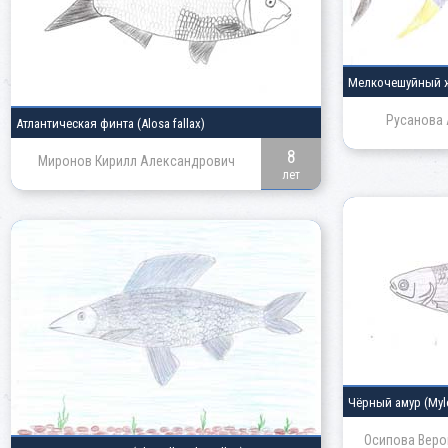
Мелкочешуйный 
Русанова 
Атлантическая финта
(Alosa fallax)
8
Миронов Кирилл Александрович
лет
Чёрный амур
(Myl
Осипова Веро