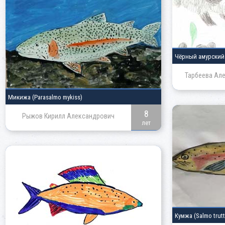
Чёрный амурски
Тарбеева Ал
Микижа
(Parasalmo mykiss)
8
Рыжов Кирилл Александрович
лет
Кумжа
(Salmo trutt