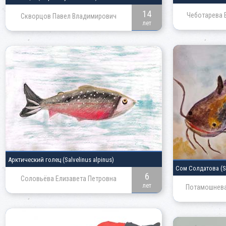
14
Чеботарева 
Скворцов Павел Владимирович
лет
Арктический голец
(Salvelinus alpinus)
Сом Солдатова
(S
6
Соловьёва Елизавета Петровна
лет
Потамошнева