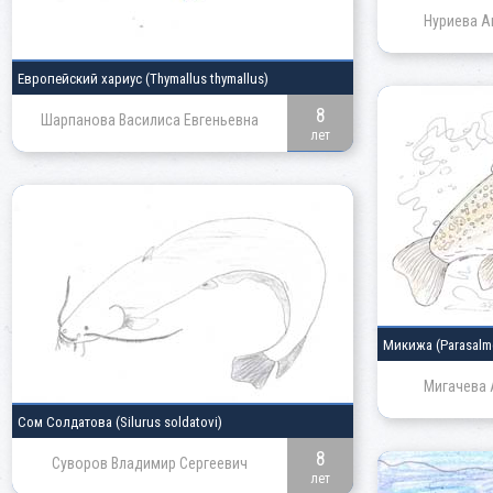
Нуриева А
Европейский хариус
(Thymallus thymallus)
8
Шарпанова Василиса Евгеньевна
лет
Микижа
(Parasalm
Мигачева 
Сом Солдатова
(Silurus soldatovi)
8
Суворов Владимир Сергеевич
лет