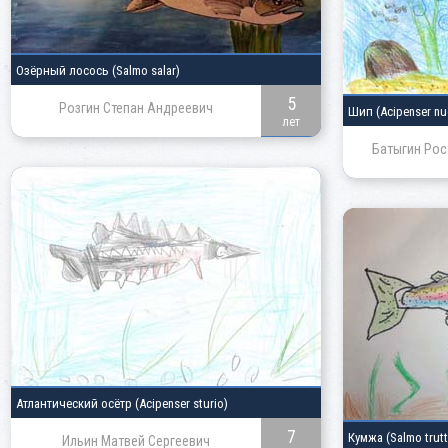
Озёрный лосось
(Salmo salar)
5
Розгин Степан Андреевич
Шип
(Acipenser nu
лет
Батыгин Рос
Атлантический осётр
(Acipenser sturio)
7
Кумжа
(Salmo trutt
Ильин Матвей Сергеевич