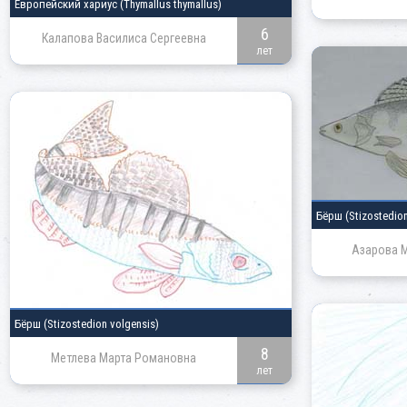
Европейский хариус
(Thymallus thymallus)
6
Калапова Василиса Сергеевна
лет
Бёрш
(Stizostedio
Азарова 
Бёрш
(Stizostedion volgensis)
8
Метлева Марта Романовна
лет