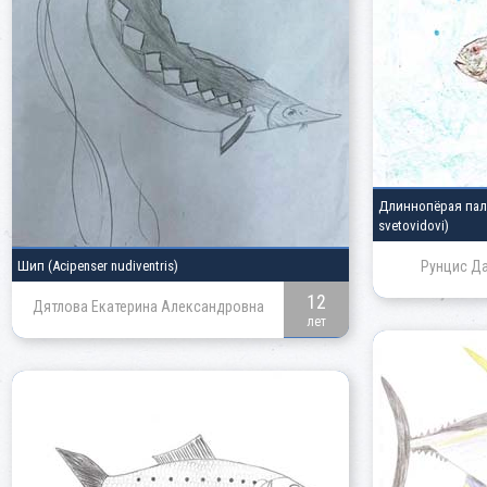
Длиннопёрая па
svetovidovi)
Шип
(Acipenser nudiventris)
Рунцис Да
12
Дятлова Екатерина Александровна
лет