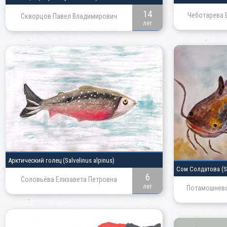
14
Чеботарева 
Скворцов Павел Владимирович
лет
Арктический голец
(Salvelinus alpinus)
Сом Солдатова
(S
6
Соловьёва Елизавета Петровна
лет
Потамошнева