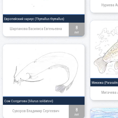
Нуриева А
Европейский хариус
(Thymallus thymallus)
8
Шарпанова Василиса Евгеньевна
лет
Микижа
(Parasalm
Мигачева 
Сом Солдатова
(Silurus soldatovi)
8
Суворов Владимир Сергеевич
лет