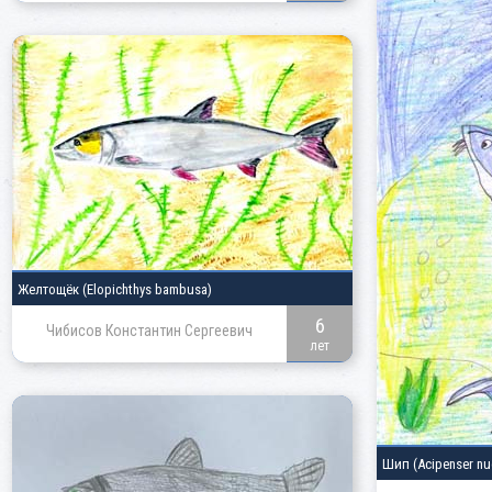
Желтощёк
(Elopichthys bambusa)
6
Чибисов Константин Сергеевич
лет
Шип
(Acipenser nu