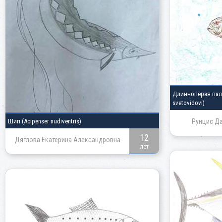
Длиннопёрая па
svetovidovi)
Шип
(Acipenser nudiventris)
Рунцис Да
12
Дятлова Екатерина Александровна
лет