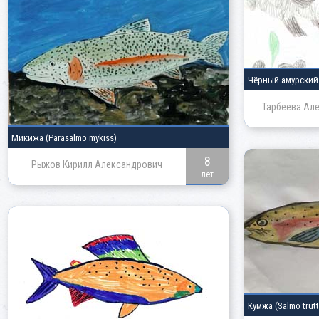
Чёрный амурски
Тарбеева Ал
Микижа
(Parasalmo mykiss)
8
Рыжов Кирилл Александрович
лет
Кумжа
(Salmo trutt