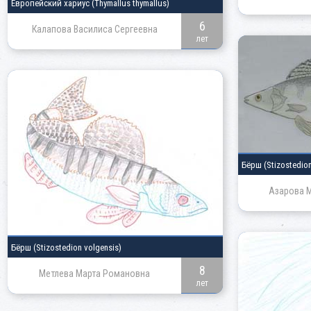
Европейский хариус
(Thymallus thymallus)
6
Калапова Василиса Сергеевна
лет
Бёрш
(Stizostedio
Азарова 
Бёрш
(Stizostedion volgensis)
8
Метлева Марта Романовна
лет