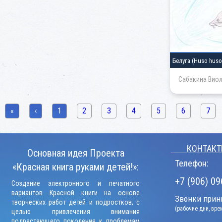
Белуга
(Huso huso
Сабакина Виол
«
‹
1
2
3
4
5
6
7
КОНТАКТ
Основная идея Проекта
Телефон:
«Красная книга руками детей!»:
+7 (906) 09
Создание электронного и печатного
вариантов Красной книги на основе
Звонки прини
творческих работ детей и подростков, с
(рабочие дни, вр
целью привлечения внимания
подрастающего поколения к проблемам