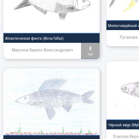
Мелкочешуйный 
Русанова 
Атлантическая финта
(Alosa fallax)
8
Миронов Кирилл Александрович
лет
Чёрный амур
(Myl
Осипова Веро