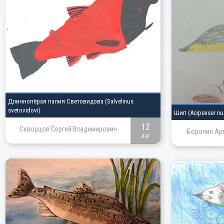
Длиннопёрая палия Световидова
(Salvelinus
svetovidovi)
Шип
(Acipenser nu
12
Скворцов Сергей Владимирович
Боронин Ар
лет