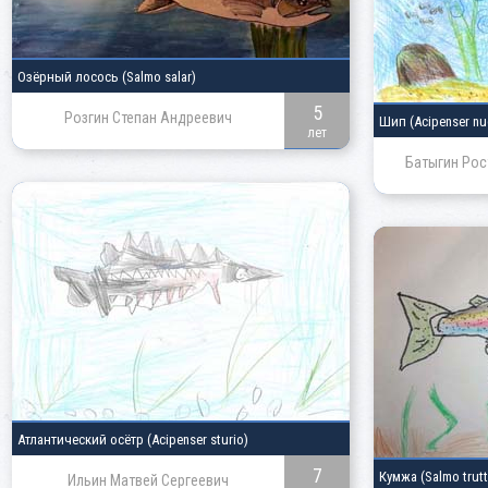
Озёрный лосось
(Salmo salar)
5
Розгин Степан Андреевич
Шип
(Acipenser nu
лет
Батыгин Рос
Атлантический осётр
(Acipenser sturio)
7
Кумжа
(Salmo trutt
Ильин Матвей Сергеевич