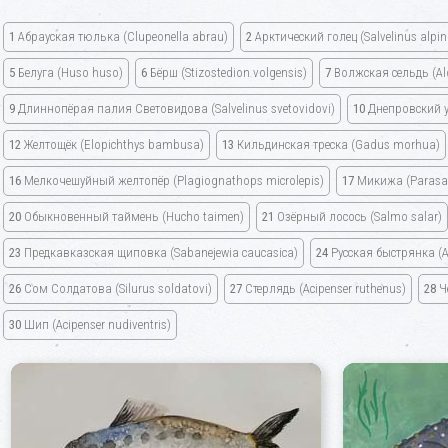
1
Абрауская тюлька
(Clupeonella abrau)
2
Арктический голец
(Salvelinus alpi
5
Белуга
(Huso huso)
6
Бёрш
(Stizostedion volgensis)
7
Волжская сельдь
(Al
9
Длиннопёрая палия Световидова
(Salvelinus svetovidovi)
10
Днепровский 
12
Желтощёк
(Elopichthys bambusa)
13
Кильдинская треска
(Gadus morhua)
16
Мелкочешуйный желтопёр
(Plagiognathops microlepis)
17
Микижа
(Parasa
20
Обыкновенный таймень
(Hucho taimen)
21
Озёрный лосось
(Salmo salar)
23
Предкавказская щиповка
(Sabanejewia caucasica)
24
Русская быстрянка
(
26
Сом Солдатова
(Silurus soldatovi)
27
Стерлядь
(Acipenser ruthenus)
28
Ч
30
Шип
(Acipenser nudiventris)