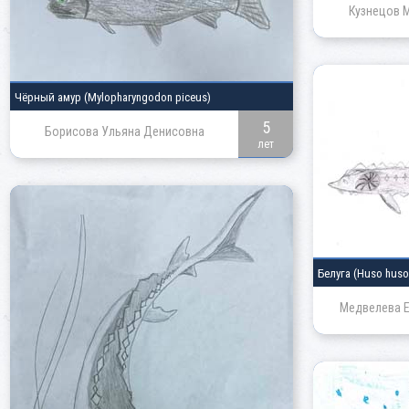
Кузнецов 
Чёрный амур
(Mylopharyngodon piceus)
5
Борисова Ульяна Денисовна
лет
Белуга
(Huso huso
Медвелева Е