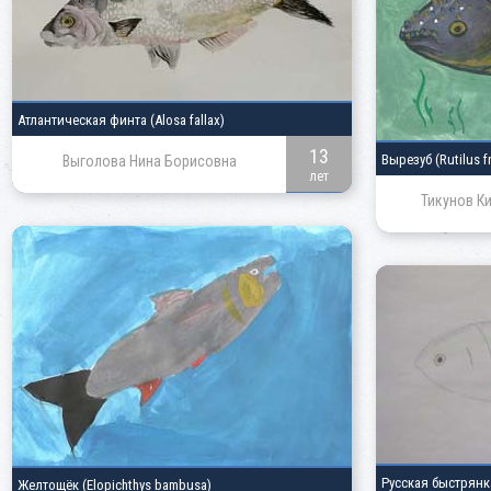
Атлантическая финта
(Alosa fallax)
13
Вырезуб
(Rutilus fr
Выголова Нина Борисовна
лет
Тикунов К
Русская быстрян
Желтощёк
(Elopichthys bambusa)