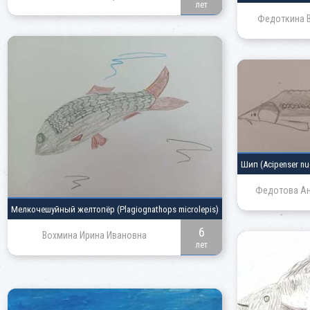
лет
Федоткина В
Шип
(Acipenser nu
Федотова Ан
Мелкочешуйный желтопёр
(Plagiognathops microlepis)
6
Вохмина Ирина Ивановна
лет