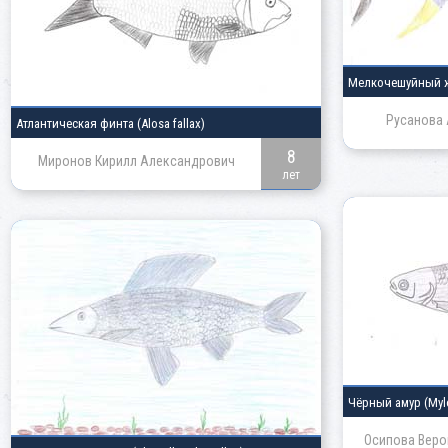
Мелкочешуйный 
Русанова 
Атлантическая финта
(Alosa fallax)
8
Миронов Кирилл Александрович
лет
Чёрный амур
(Myl
Осипова Веро