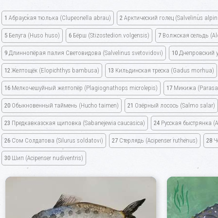
1
Абрауская тюлька
(Clupeonella abrau)
2
Арктический голец
(Salvelinus alpi
5
Белуга
(Huso huso)
6
Бёрш
(Stizostedion volgensis)
7
Волжская сельдь
(Al
9
Длиннопёрая палия Световидова
(Salvelinus svetovidovi)
10
Днепровский 
12
Желтощёк
(Elopichthys bambusa)
13
Кильдинская треска
(Gadus morhua)
16
Мелкочешуйный желтопёр
(Plagiognathops microlepis)
17
Микижа
(Parasa
20
Обыкновенный таймень
(Hucho taimen)
21
Озёрный лосось
(Salmo salar)
23
Предкавказская щиповка
(Sabanejewia caucasica)
24
Русская быстрянка
(
26
Сом Солдатова
(Silurus soldatovi)
27
Стерлядь
(Acipenser ruthenus)
28
Ч
30
Шип
(Acipenser nudiventris)