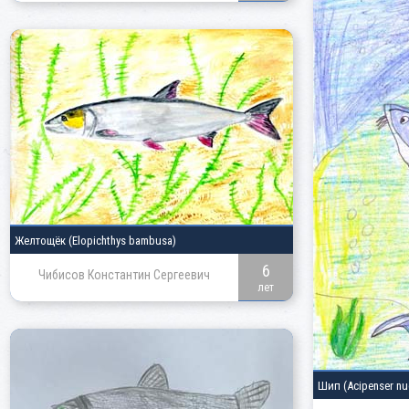
Желтощёк
(Elopichthys bambusa)
6
Чибисов Константин Сергеевич
лет
Шип
(Acipenser nu