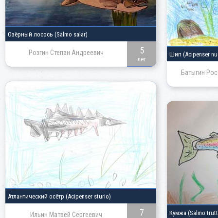
Озёрный лосось
(Salmo salar)
5
Розгин Степан Андреевич
Шип
(Acipenser nu
лет
Батыгин Рос
Атлантический осётр
(Acipenser sturio)
7
Кумжа
(Salmo trutt
Ильин Матвей Сергеевич