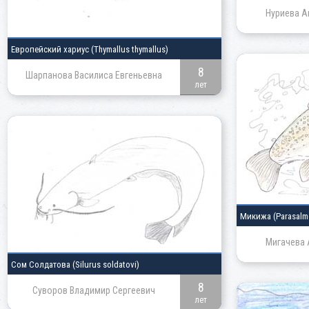
Нуриева А
Европейский хариус
(Thymallus thymallus)
8
Шарпанова Василиса Евгеньевна
лет
Микижа
(Parasalm
Мигачева 
Сом Солдатова
(Silurus soldatovi)
8
Суворов Владимир Сергеевич
лет