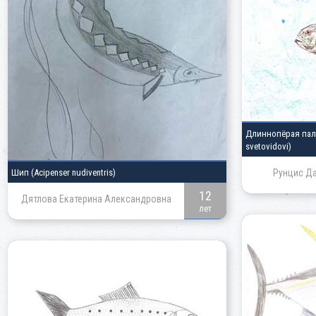
Длиннопёрая па
svetovidovi)
Шип
(Acipenser nudiventris)
Рунцис Да
12
Дятлова Екатерина Александровна
лет