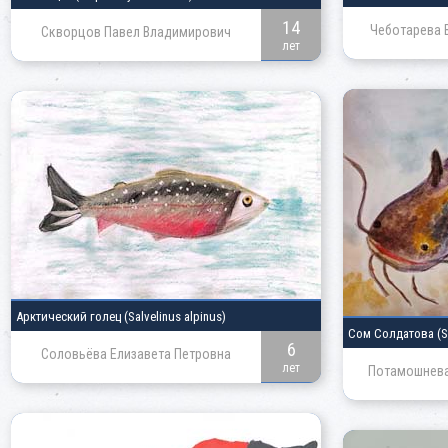
14
Чеботарева 
Скворцов Павел Владимирович
лет
Арктический голец
(Salvelinus alpinus)
Сом Солдатова
(S
6
Соловьёва Елизавета Петровна
лет
Потамошнева