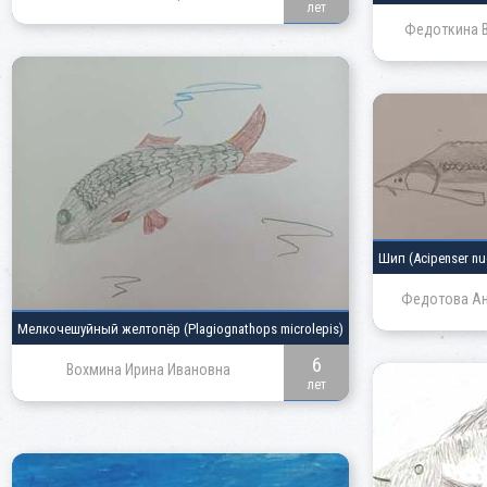
лет
Федоткина В
Шип
(Acipenser nu
Федотова Ан
Мелкочешуйный желтопёр
(Plagiognathops microlepis)
6
Вохмина Ирина Ивановна
лет