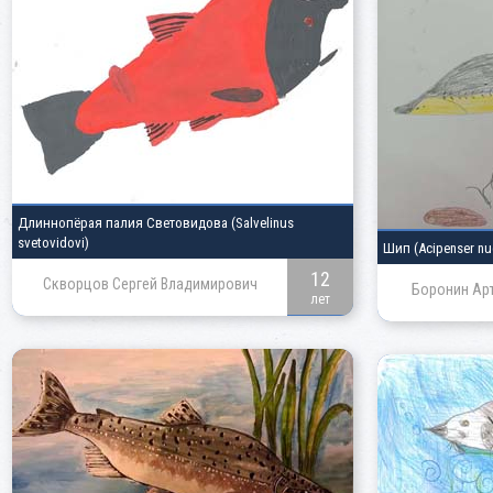
Длиннопёрая палия Световидова
(Salvelinus
svetovidovi)
Шип
(Acipenser nu
12
Скворцов Сергей Владимирович
Боронин Ар
лет