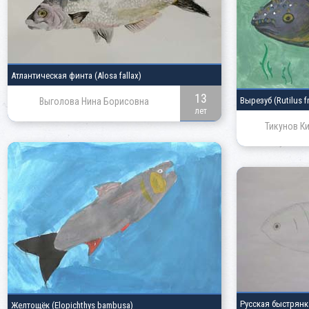
Атлантическая финта
(Alosa fallax)
13
Вырезуб
(Rutilus fr
Выголова Нина Борисовна
лет
Тикунов К
Русская быстрян
Желтощёк
(Elopichthys bambusa)