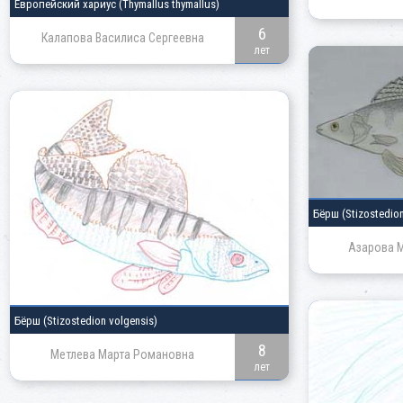
Европейский хариус
(Thymallus thymallus)
6
Калапова Василиса Сергеевна
лет
Бёрш
(Stizostedio
Азарова 
Бёрш
(Stizostedion volgensis)
8
Метлева Марта Романовна
лет