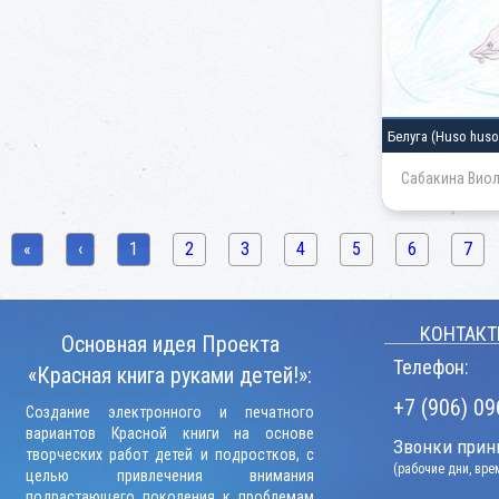
Белуга
(Huso huso
Сабакина Виол
«
‹
1
2
3
4
5
6
7
КОНТАКТ
Основная идея Проекта
Телефон:
«Красная книга руками детей!»:
+7 (906) 09
Создание электронного и печатного
вариантов Красной книги на основе
Звонки прини
творческих работ детей и подростков, с
(рабочие дни, вр
целью привлечения внимания
подрастающего поколения к проблемам