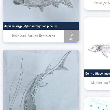
Кузнецов 
Чёрный амур
(Mylopharyngodon piceus)
5
Борисова Ульяна Денисовна
лет
Белуга
(Huso huso
Медвелева Е