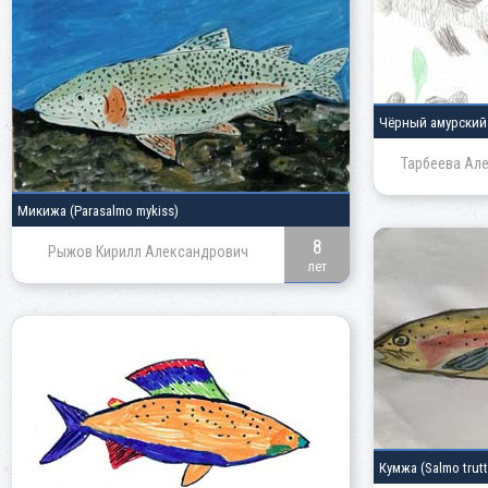
Чёрный амурски
Тарбеева Ал
Микижа
(Parasalmo mykiss)
8
Рыжов Кирилл Александрович
лет
Кумжа
(Salmo trutt