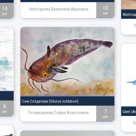
10
14
Чеботарева Валентина Ивановна
лет
лет
Желто
Т
Сом Солдатова
(Silurus soldatovi)
6
7
Шип
(Ac
лет
Потамошнева София Алексеевна
лет
К