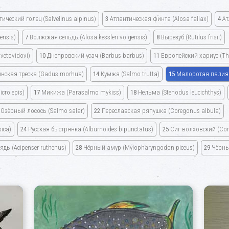
тический голец
(Salvelinus alpinus)
3
Атлантическая финта
(Alosa fallax)
4
Ат
ensis)
7
Волжская сельдь
(Alosa kessleri volgensis)
8
Вырезуб
(Rutilus frisii)
svetovidovi)
10
Днепровский усач
(Barbus barbus)
11
Европейский хариус
(Th
нская треска
(Gadus morhua)
14
Кумжа
(Salmo trutta)
15
Малоротая пали
crolepis)
17
Микижа
(Parasalmo mykiss)
18
Нельма
(Stenodus leucichthys)
Озёрный лосось
(Salmo salar)
22
Переславская ряпушка
(Coregonus albula)
ica)
24
Русская быстрянка
(Alburnoides bipunctatus)
25
Сиг волховский
(Cor
лядь
(Acipenser ruthenus)
28
Чёрный амур
(Mylopharyngodon piceus)
29
Чёрны