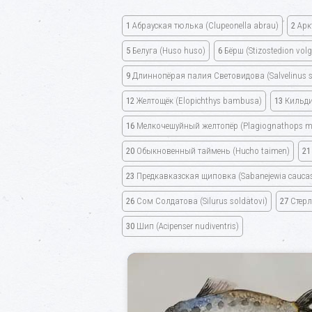
1
Абрауская тюлька
(Clupeonella abrau)
2
Арк
5
Белуга
(Huso huso)
6
Бёрш
(Stizostedion volg
9
Длиннопёрая палия Световидова
(Salvelinus 
12
Желтощёк
(Elopichthys bambusa)
13
Кильди
16
Мелкочешуйный желтопёр
(Plagiognathops mi
20
Обыкновенный таймень
(Hucho taimen)
21
23
Предкавказская щиповка
(Sabanejewia caucas
26
Сом Солдатова
(Silurus soldatovi)
27
Стер
30
Шип
(Acipenser nudiventris)