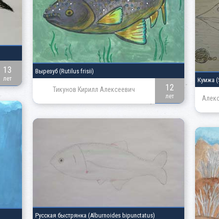
13
Вырезуб
(Rutilus frisii)
лет
Кумжа
(
12
Тикунов Кирилл Алексеевич
лет
Алекс
Русская быстрянка
(Alburnoides bipunctatus)