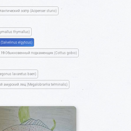
лантический осётр
(Acipenser sturio)
ymallus thymallus)
я
(Salvelinus elgyticus)
19
Обыкновенный подкаменщик
(Cottus gobio)
egonus lavaretus baeri)
й амурский лещ
(Megalobrama terminalis)