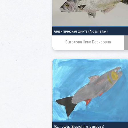
Атлантическая финта
(Alosa fallax)
Выголова Нина Борисовна
Желтощёк
(Elopichthys bambusa)