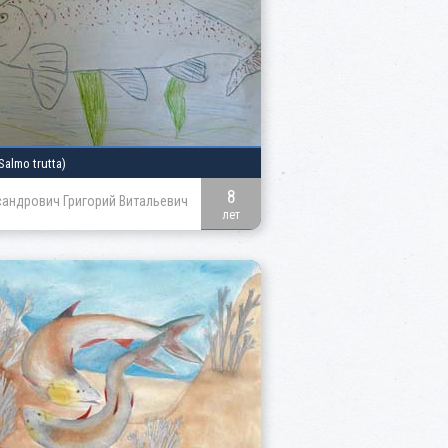
Salmo trutta)
8
андрович Григорий Витальевич
лет