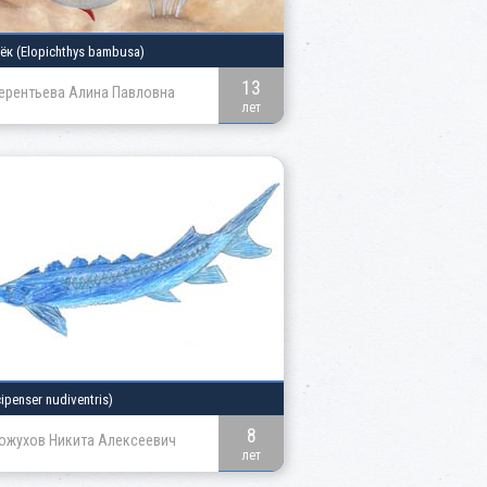
щёк
(Elopichthys bambusa)
13
ерентьева Алина Павловна
лет
ipenser nudiventris)
8
ожухов Никита Алексеевич
лет