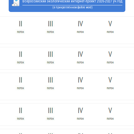
Всероссийский экологический интернет-проект 2026-2027 уч.год
(в прикреплённом файле word)