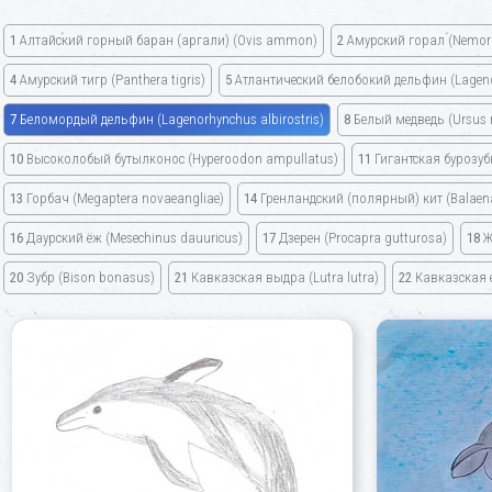
1
Алтайский горный баран
(аргали)
(Ovis ammon)
2
Амурский горал
(Nemor
4
Амурский тигр
(Panthera tigris)
5
Атлантический белобокий дельфин
(Lagen
7
Беломордый дельфин
(Lagenorhynchus albirostris)
8
Белый медведь
(Ursus
10
Высоколобый бутылконос
(Hyperoodon ampullatus)
11
Гигантская бурозу
13
Горбач
(Megaptera novaeangliae)
14
Гренландский
(полярный)
кит
(Balaen
16
Даурский ёж
(Mesechinus dauuricus)
17
Дзерен
(Procapra gutturosa)
18
Ж
20
Зубр
(Bison bonasus)
21
Кавказская выдра
(Lutra lutra)
22
Кавказская 