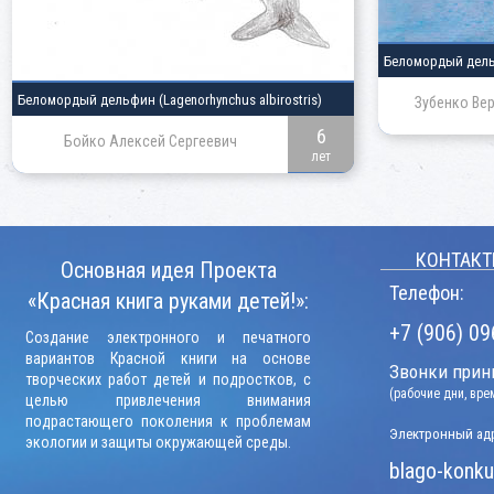
Беломордый дел
Беломордый дельфин
(Lagenorhynchus albirostris)
Зубенко Ве
6
Бойко Алексей Сергеевич
лет
КОНТАКТ
Основная идея Проекта
Телефон:
«Красная книга руками детей!»:
+7 (906) 09
Создание электронного и печатного
вариантов Красной книги на основе
Звонки прини
творческих работ детей и подростков, с
(рабочие дни, вр
целью привлечения внимания
подрастающего поколения к проблемам
Электронный адр
экологии и защиты окружающей среды.
blago-konku