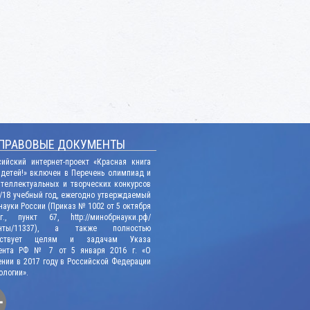
ПРАВОВЫЕ ДОКУМЕНТЫ
сийский интернет-проект «Красная книга
 детей!» включен в Перечень олимпиад и
нтеллектуальных и творческих конкурсов
/18 учебный год, ежегодно утверждаемый
ауки России (Приказ № 1002 от 5 октября
., пункт 67, http://минобрнауки.рф/
енты/11337), а также полностью
етствует целям и задачам Указа
ента РФ № 7 от 5 января 2016 г. «О
нии в 2017 году в Российской Федерации
ологии».