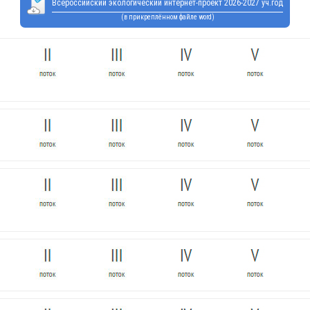
Всероссийский экологический интернет-проект 2026-2027 уч.год
(в прикреплённом файле word)