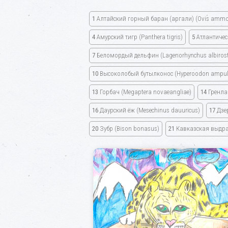
1
Алтайский горный баран
(аргали)
(Ovis amm
4
Амурский тигр
(Panthera tigris)
5
Атлантичес
7
Беломордый дельфин
(Lagenorhynchus albirost
10
Высоколобый бутылконос
(Hyperoodon ampul
13
Горбач
(Megaptera novaeangliae)
14
Гренла
16
Даурский ёж
(Mesechinus dauuricus)
17
Дзе
20
Зубр
(Bison bonasus)
21
Кавказская выдр