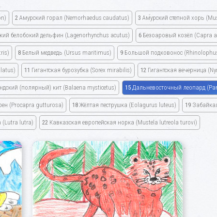
on)
2
Амурский горал
(Nemorhaedus caudatus)
3
Амурский степной хорь
(Mu
кий белобокий дельфин
(Lagenorhynchus acutus)
6
Безоаровый козёл
(Capra a
ris)
8
Белый медведь
(Ursus maritimus)
9
Большой подковонос
(Rhinolophu
latus)
11
Гигантская бурозубка
(Sorex mirabilis)
12
Гигантская вечерница
(Ny
ндский
(полярный)
кит
(Balaena mysticetus)
15
Дальневосточный леопард
(Pa
рен
(Procapra gutturosa)
18
Жёлтая пеструшка
(Eolagurus luteus)
19
Забайкал
а
(Lutra lutra)
22
Кавказская европейская норка
(Mustela lutreola turovi)