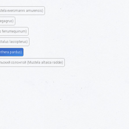
stela eversmanni amurensis)
egagrus)
s ferrumequinum)
ctalus lasiopterus)
nthera pardus)
ьский солонгой
(Mustela altaica raddei)