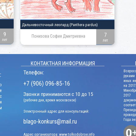
Дальневосточный леопард
(Panthera pardus)
9
7
Понизова София Дмитриевна
лет
лет
КОНТАКТНАЯ ИНФОРМАЦИЯ
Всерос
Телефон:
:
руками
иных и
+7 (906) 096-85-16
о
на 2017
е
Минобрн
Звонки принимаются с 10 до 15
2017 г
с
(рабочие дни, время московское)
докум
я
соотв
м
Презид
Электронный адрес для консультаций:
проведе
Года эк
blago-konkurs@mail.ru
Адрес организатора: www.tolkodobroe.info