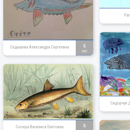
Раг
6
Седышева Александра Сергеевна
лет
Сидорчук 
6
Сосюра Василиса Олеговна