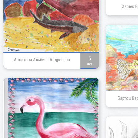
Хертек 
6
Артюхова Альбина Андреевна
лет
Бартош Ва