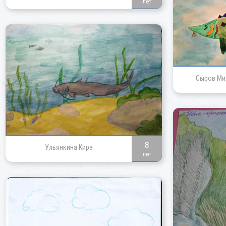
лет
Сыров Ми
8
Ульянкина Кира
лет