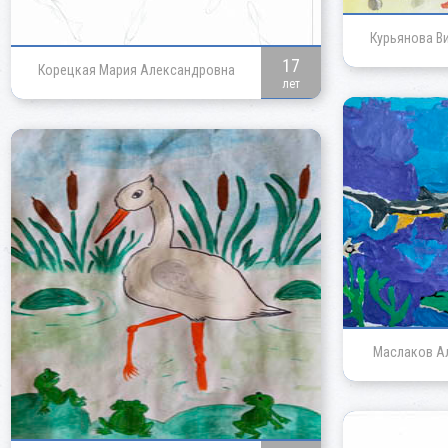
Курьянова В
17
Корецкая Мария Александровна
лет
Маслаков А