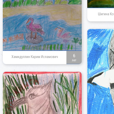
Шигина Кс
6
Хамидуллин Карим Исламович
лет