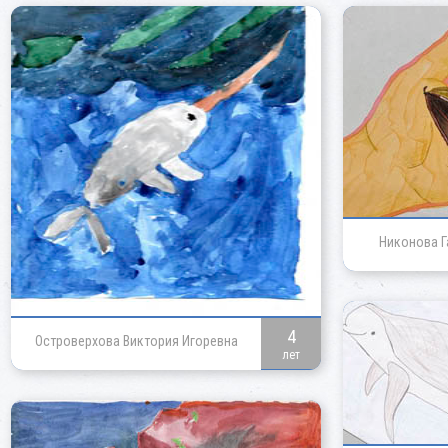
Никонова Г
4
Островерхова Виктория Игоревна
лет