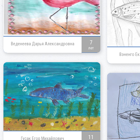
7
Веденеева Дарья Александровна
лет
Вэненго Е
11
Гусак Егор Михайлович