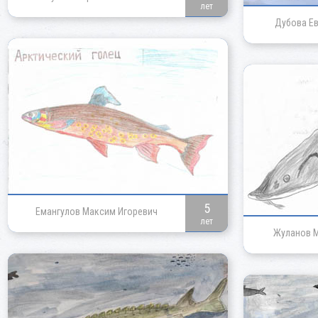
лет
Дубова Ев
5
Емангулов Максим Игоревич
лет
Жуланов М