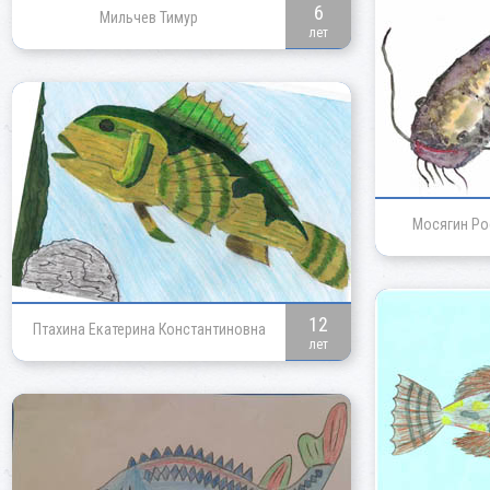
6
Мильчев Тимур
лет
Мосягин Ро
12
Птахина Екатерина Константиновна
лет