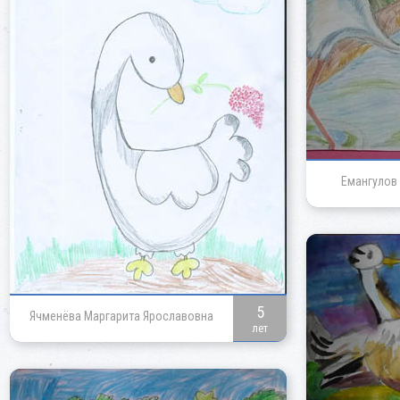
Емангулов
5
Ячменёва Маргарита Ярославовна
лет