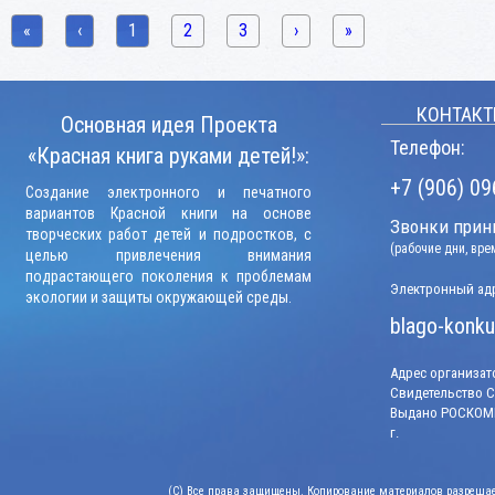
«
‹
1
2
3
›
»
КОНТАКТ
Основная идея Проекта
Телефон:
«Красная книга руками детей!»:
+7 (906) 09
Создание электронного и печатного
вариантов Красной книги на основе
Звонки прини
творческих работ детей и подростков, с
(рабочие дни, вр
целью привлечения внимания
подрастающего поколения к проблемам
Электронный адр
экологии и защиты окружающей среды.
blago-konku
Адрес организато
Свидетельство СМ
Выдано РОСКОМН
г.
(C) Все права защищены. Копирование материалов разрешает