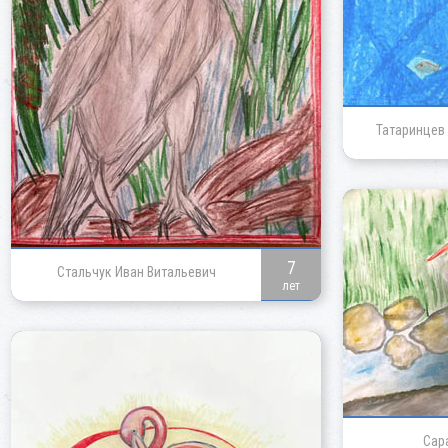
Татаринцев
7
Стальчук Иван Витальевич
лет
Сар