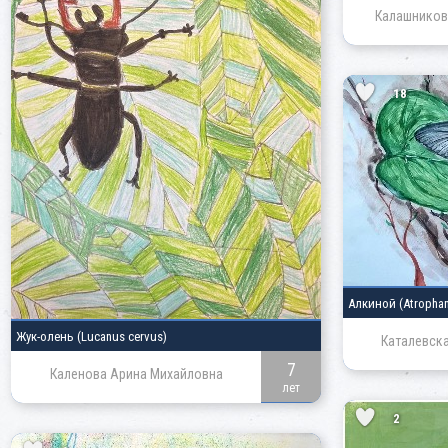
Калашников
18
Алкиной
(Atrophan
Жук-олень
(Lucanus cervus)
Каталевска
7
Каленова Арина Михайловна
лет
2