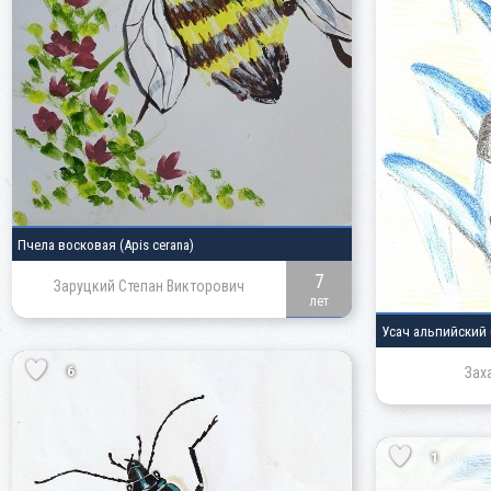
Пчела восковая
(Apis cerana)
7
Заруцкий Степан Викторович
лет
Усач альпийский
6
Зах
1