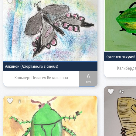
6
Красотел пахучи
Алкиной
(Atrophaneura alcinous)
Калиберда
6
Кальхерт Пелагея Витальевна
лет
57
2