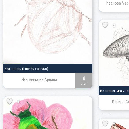
Иванова Мар
2
Жук-олень
(Lucanus cervus)
6
Изюмникова Ариана
лет
Волнянка мрачн
Ильина А
1
2