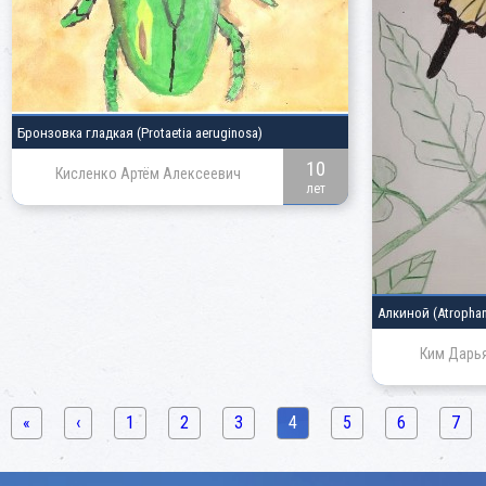
Бронзовка гладкая
(Protaetia aeruginosa)
10
Кисленко Артём Алексеевич
лет
Алкиной
(Atrophan
Ким Дарь
«
‹
1
2
3
4
5
6
7