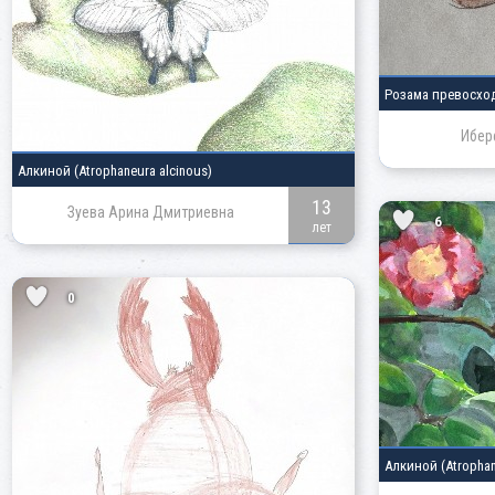
Розама превосхо
Ибер
Алкиной
(Atrophaneura alcinous)
13
Зуева Арина Дмитриевна
6
лет
0
Алкиной
(Atrophan