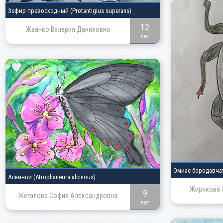
Зефир превосходный
(Protantigius superans)
12
Жванко Валерия Даниловна
лет
2
Омиас бородавч
Алкиной
(Atrophaneura alcinous)
Жирякова 
9
Жегалова София Александровна
лет