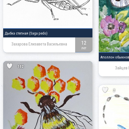
Дыбка степная
(Saga pedo)
12
Захарова Елизавета Васильевна
лет
Аполлон обыкно
102
Зайцев 
2