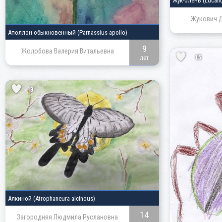
Жук-олень
(Lucan
Жукович 
Аполлон обыкновенный
(Parnassius apollo)
9
Жолобова Валерия Витальевна
15
лет
3
Алкиной
(Atrophaneura alcinous)
14
Загородняя Людмила Руслановна