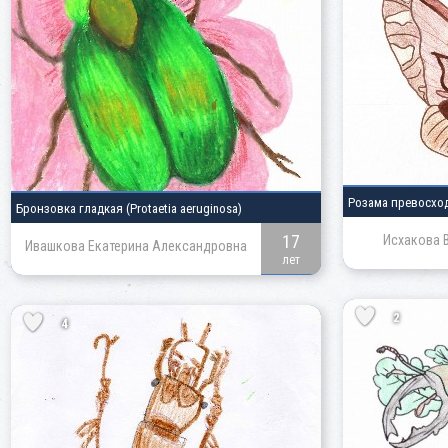
Розама превосхо
Бронзовка гладкая
(Protaetia aeruginosa)
17
Исхакова 
Ивашкова Екатерина Александровна
лет
2
4