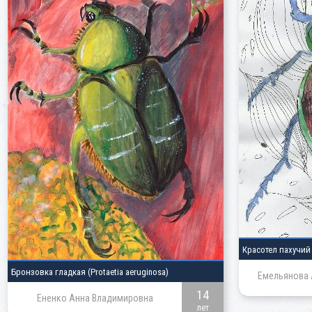
Красотел пахучи
Бронзовка гладкая
(Protaetia aeruginosa)
Емельянова 
14
Ененко Анна Владимировна
лет