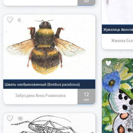
лет
6
Жужелица Авино
Жмаева Ека
2
Шмель необыкновенный
(Bombus paradoxus)
12
Забродина Анна Романовна
лет
70