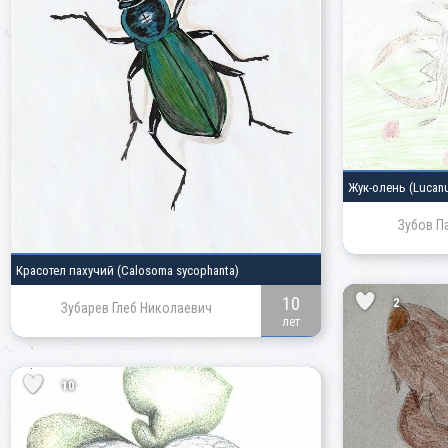
Жук-олень
(Lucan
Зубов П
Красотел пахучий
(Calosoma sycophanta)
10
2
Зубарев Глеб Николаевич
лет
10