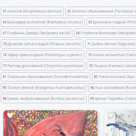
61
Алкиной
(Atrophaneura alcinous)
62
Аполлон обыкновенный
(Parnassius a
64
Брахицерус волнистый
(Brachycerus sinuatus)
65
Бронзовка гладкая
(Prot
67
Голубянка Давида
(Neolycaena davidi)
68
Голубянка Филипьева
(Neolycaena 
70
Дровосек зубчатогрудый
(Rhaesus serricollis)
71
Дыбка степная
(Saga pedo
74
Зефир превосходный
(Protantigius superans)
75
Кланис волнистый
(Clani
77
Листоед урянхайский
(Chrysolina urjanchaica)
78
Люцина
(Hamearis lucina
81
Отшельник обыкновенный
(Osmoderma eremita)
82
Пчела восковая
(Apis
85
Толстун степной
(Bradyporus multituberculatus)
86
Усач альпийский
(Rosal
88
Шмель необыкновенный
(Bombus paradoxus)
89
Щелкун Паррейса
(Calais
7
19