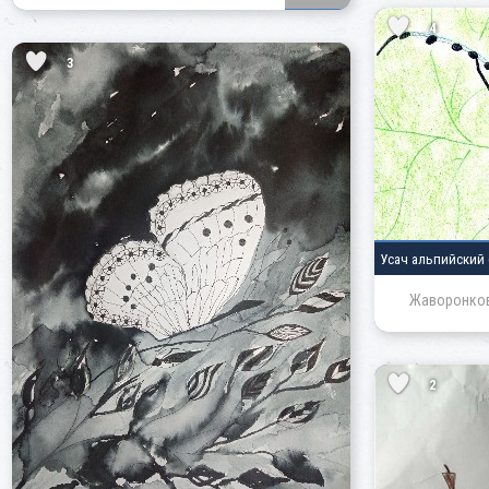
4
3
Усач альпийский
Жаворонков
2