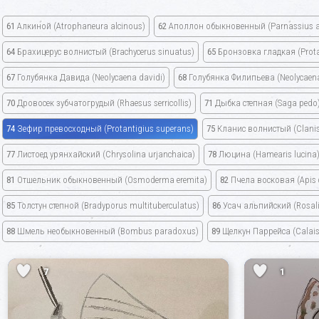
61
Алкиной
(Atrophaneura alcinous)
62
Аполлон обыкновенный
(Parnassius a
64
Брахицерус волнистый
(Brachycerus sinuatus)
65
Бронзовка гладкая
(Prot
67
Голубянка Давида
(Neolycaena davidi)
68
Голубянка Филипьева
(Neolycaena 
70
Дровосек зубчатогрудый
(Rhaesus serricollis)
71
Дыбка степная
(Saga pedo
74
Зефир превосходный
(Protantigius superans)
75
Кланис волнистый
(Clani
77
Листоед урянхайский
(Chrysolina urjanchaica)
78
Люцина
(Hamearis lucina
81
Отшельник обыкновенный
(Osmoderma eremita)
82
Пчела восковая
(Apis
85
Толстун степной
(Bradyporus multituberculatus)
86
Усач альпийский
(Rosal
88
Шмель необыкновенный
(Bombus paradoxus)
89
Щелкун Паррейса
(Calais
7
1