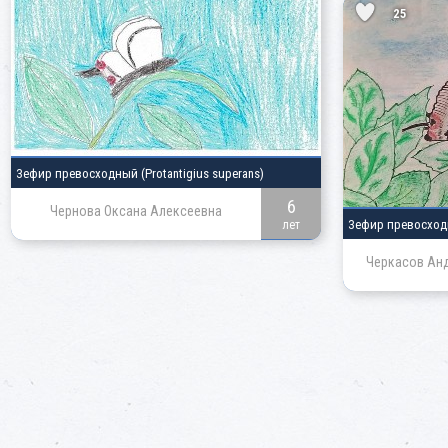
25
Зефир превосходный
(Protantigius superans)
6
Чернова Оксана Алексеевна
Зефир превосхо
лет
Черкасов Ан