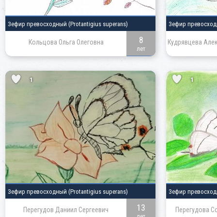
Зефир превосходный
(Protantigius superans)
Зефир превосхо
8
Кольцова Ольга Олеговна
Кудрявцева Але
лет
1
1
Зефир превосходный
(Protantigius superans)
Зефир превосхо
13
Перегудов Даниил Сергеевич
Перегудова С
лет