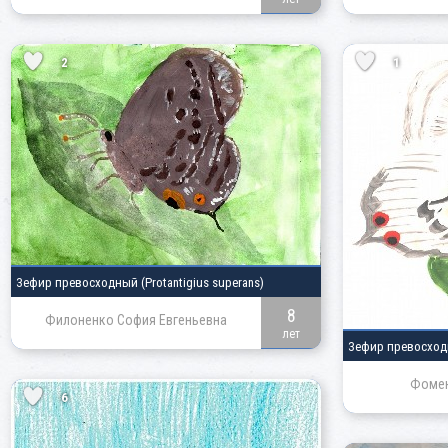
2
1
Зефир превосходный
(Protantigius superans)
8
Филоненко София Евгеньевна
лет
Зефир превосхо
Фомен
6