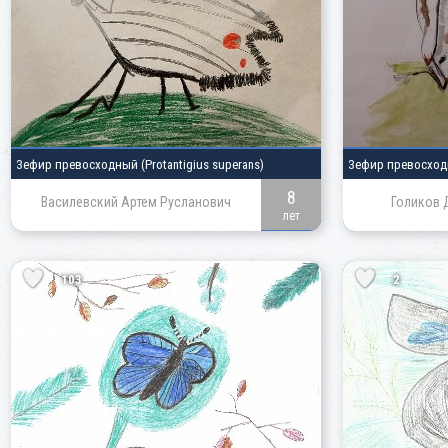
Зефир превосходный
(Protantigius superans)
Зефир превосхо
8
Василевский Артем Русланович
Голиков 
лет
103
2