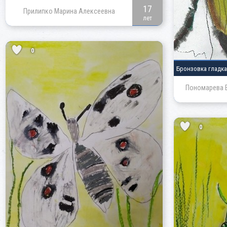
17
Прилипко Марина Алексеевна
лет
0
Бронзовка гладк
Пономарева Е
0