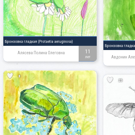
Бронзовка гладкая
(Protaetia aeruginosa)
Бронзовка гладк
11
Алясева Полина Олеговна
Авдонин Але
лет
8
25