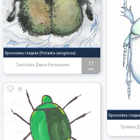
Бронзовка гладкая
(Protaetia aeruginosa)
11
Соколова Дарья Евгеньевна
лет
0
Бронзовка гладк
Тронина Д