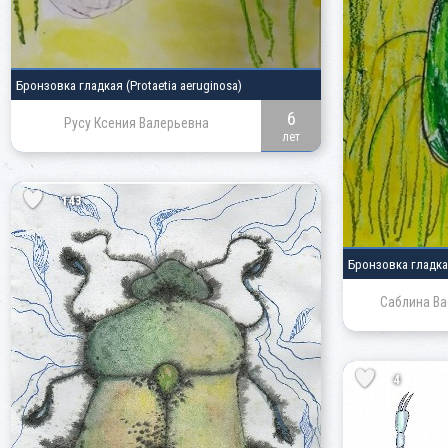
Бронзовка гладкая
(Protaetia aeruginosa)
6
Русу Ксения Валерьевна
лет
143
Бронзовка гладк
Саблина Ва
4