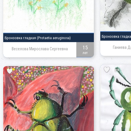
Бронзовка гладк
Бронзовка гладкая
(Protaetia aeruginosa)
15
Ганиева Д
Веселова Мирослава Сергеевна
лет
29
7