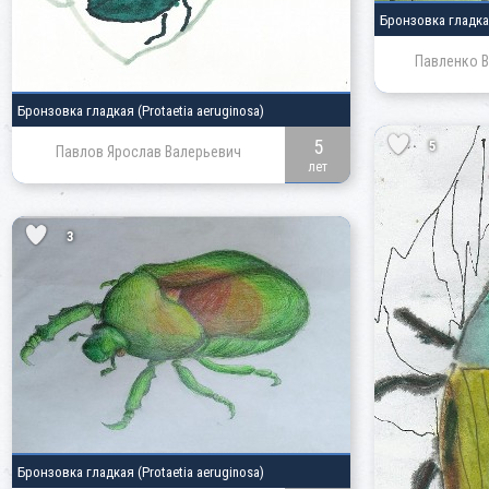
Бронзовка гладк
Павленко В
Бронзовка гладкая
(Protaetia aeruginosa)
5
5
Павлов Ярослав Валерьевич
лет
3
Бронзовка гладкая
(Protaetia aeruginosa)