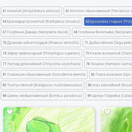
61
Алкиной
(Atrophaneura alcinous)
62
Аполлон обыкновенный
(Parnassius a
64
Брахицерус волнистый
(Brachycerus sinuatus)
65
Бронзовка гладкая
(Prot
67
Голубянка Давида
(Neolycaena davidi)
68
Голубянка Филипьева
(Neolycaena 
70
Дровосек зубчатогрудый
(Rhaesus serricollis)
71
Дыбка степная
(Saga pedo
74
Зефир превосходный
(Protantigius superans)
75
Кланис волнистый
(Clani
77
Листоед урянхайский
(Chrysolina urjanchaica)
78
Люцина
(Hamearis lucina
81
Отшельник обыкновенный
(Osmoderma eremita)
82
Пчела восковая
(Apis
85
Толстун степной
(Bradyporus multituberculatus)
86
Усач альпийский
(Rosal
88
Шмель необыкновенный
(Bombus paradoxus)
89
Щелкун Паррейса
(Calais
2
1