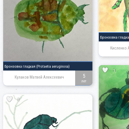
Бронзовка гладк
Кисленко 
Бронзовка гладкая
(Protaetia aeruginosa)
1
5
Кулаков Матвей Алексеевич
лет
1