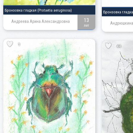
Бронзовка гладкая
(Protaetia aeruginosa)
Бронзовка гладк
13
Андреева Арина Александровна
Андрюшкина
лет
1
44