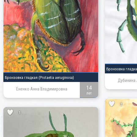
Бронзовка гладк
Бронзовка гладкая
(Protaetia aeruginosa)
Дубинина 
14
Ененко Анна Владимировна
лет
2
1