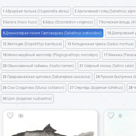
1
Абрауская тюлька
(Clupeonella abrau)
2
Арктический голец
(Salvelinus alpi
5
Белуга
(Huso huso)
6
Бёрш
(Stizostedion volgensis)
7
Волжская сельдь
(Al
9
Длиннопёрая палия Световидова
(Salvelinus svetovidovi)
10
Днепровский 
12
Желтощёк
(Elopichthys bambusa)
13
Кильдинская треска
(Gadus morhua)
16
Мелкочешуйный желтопёр
(Plagiognathops microlepis)
17
Микижа
(Parasa
20
Обыкновенный таймень
(Hucho taimen)
21
Озёрный лосось
(Salmo salar)
23
Предкавказская щиповка
(Sabanejewia caucasica)
24
Русская быстрянка
(
26
Сом Солдатова
(Silurus soldatovi)
27
Стерлядь
(Acipenser ruthenus)
28
Ч
30
Шип
(Acipenser nudiventris)
10
5