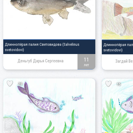
Длиннопёрая палия Световидова
(Salvelinus
Длиннопёрая па
svetovidovi)
svetovidovi)
11
Деньгуб Дарья Сергеевна
Загдай В
лет
20
15