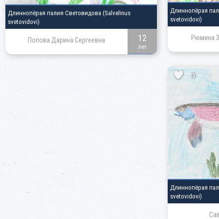
Длиннопёрая па
Длиннопёрая палия Световидова
(Salvelinus
svetovidovi)
svetovidovi)
12
Рюмина З
Попова Дарина Сергеевна
лет
3
Длиннопёрая па
svetovidovi)
Сав