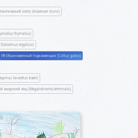
лантический осётр
(Acipenser sturio)
ymallus thymallus)
я
(Salvelinus elgyticus)
19
Обыкновенный подкаменщик
(Cottus gobio)
egonus lavaretus baeri)
й амурский лещ
(Megalobrama terminalis)
0