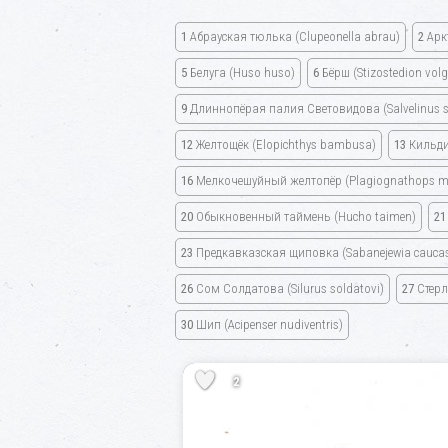
1
Абрауская тюлька
(Clupeonella abrau)
2
Арк
5
Белуга
(Huso huso)
6
Бёрш
(Stizostedion volg
9
Длиннопёрая палия Световидова
(Salvelinus 
12
Желтощёк
(Elopichthys bambusa)
13
Кильди
16
Мелкочешуйный желтопёр
(Plagiognathops mi
20
Обыкновенный таймень
(Hucho taimen)
21
23
Предкавказская щиповка
(Sabanejewia caucas
26
Сом Солдатова
(Silurus soldatovi)
27
Стер
30
Шип
(Acipenser nudiventris)
2