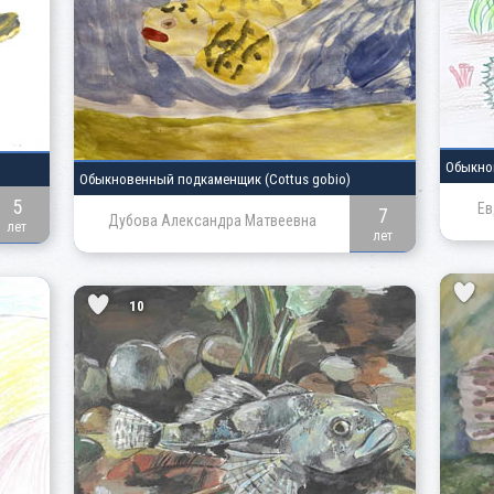
Обыкно
Обыкновенный подкаменщик
(Cottus gobio)
5
Ев
7
Дубова Александра Матвеевна
лет
лет
10