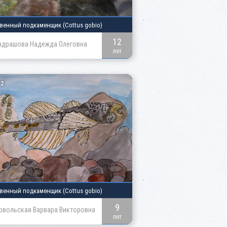
венный подкаменщик
(Cottus gobio)
12
ндрашова Надежда Олеговна
лет
2
венный подкаменщик
(Cottus gobio)
9
вольская Варвара Викторовна
лет