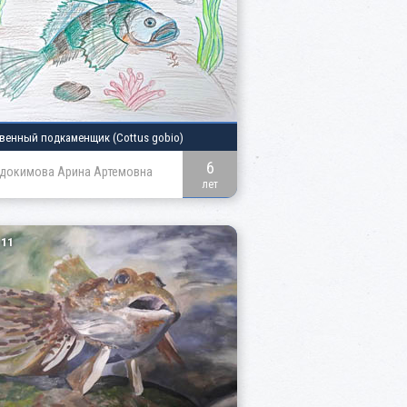
венный подкаменщик
(Cottus gobio)
6
докимова Арина Артемовна
лет
11