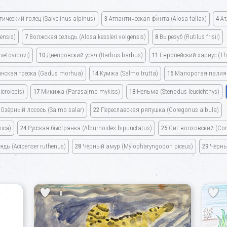
тический голец
(Salvelinus alpinus)
3
Атлантическая финта
(Alosa fallax)
4
Ат
ensis)
7
Волжская сельдь
(Alosa kessleri volgensis)
8
Вырезуб
(Rutilus frisii)
svetovidovi)
10
Днепровский усач
(Barbus barbus)
11
Европейский хариус
(Th
нская треска
(Gadus morhua)
14
Кумжа
(Salmo trutta)
15
Малоротая пали
crolepis)
17
Микижа
(Parasalmo mykiss)
18
Нельма
(Stenodus leucichthys)
Озёрный лосось
(Salmo salar)
22
Переславская ряпушка
(Coregonus albula)
ica)
24
Русская быстрянка
(Alburnoides bipunctatus)
25
Сиг волховский
(Cor
лядь
(Acipenser ruthenus)
28
Чёрный амур
(Mylopharyngodon piceus)
29
Чёрны
0