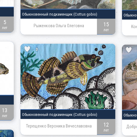
Обыкновенный подкаменщик
(Cottus gobio)
Обыкно
5
15
Рыженкова Ольга Олеговна
Ко
лет
лет
3
13
Обыкновенный подкаменщик
(Cottus gobio)
Обыкно
лет
12
Терещенко Вероника Вячеславовна
Добро
лет