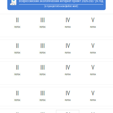
Всероссийский экологический интернет-проект 2026-2027 уч.год
(в прикреплённом файле word)