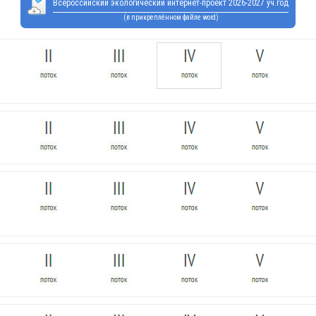
Всероссийский экологический интернет-проект 2026-2027 уч.год
(в прикреплённом файле word)