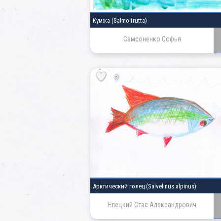
Кумжа (Salmo trutta)
Самсоненко Софья
3
Арктический голец (Salvelinus alpinus)
Елецкий Стас Александрович