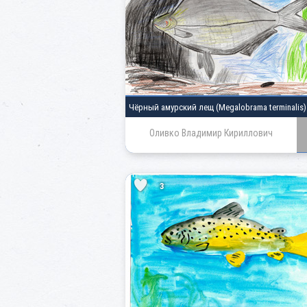
Чёрный амурский лещ (Megalobrama terminalis)
Оливко Владимир Кириллович
3