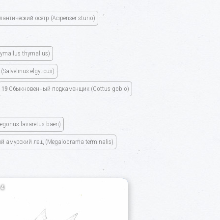
лантический осётр (Acipenser sturio)
ymallus thymallus)
alvelinus elgyticus)
19
Обыкновенный подкаменщик (Cottus gobio)
gonus lavaretus baeri)
 амурский лещ (Megalobrama terminalis)
4