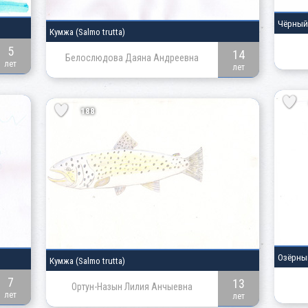
Чёрный 
Кумжа (Salmo trutta)
5
14
Белослюдова Даяна Андреевна
лет
лет
188
Озёрный
Кумжа (Salmo trutta)
7
13
Ортун-Назын Лилия Анчыевна
лет
лет