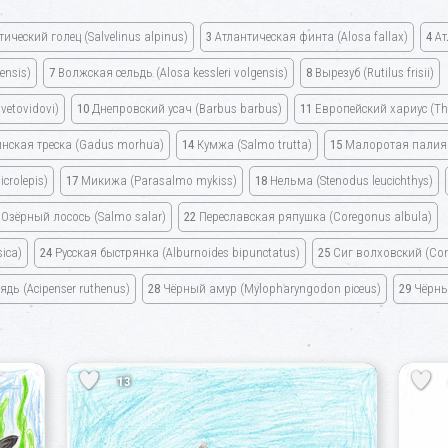
ический голец (Salvelinus alpinus)
3
Атлантическая финта (Alosa fallax)
4
Ат
ensis)
7
Волжская сельдь (Alosa kessleri volgensis)
8
Вырезуб (Rutilus frisii)
etovidovi)
10
Днепровский усач (Barbus barbus)
11
Европейский хариус (Th
нская треска (Gadus morhua)
14
Кумжа (Salmo trutta)
15
Малоротая палия (S
rolepis)
17
Микижа (Parasalmo mykiss)
18
Нельма (Stenodus leucichthys)
Озёрный лосось (Salmo salar)
22
Переславская ряпушка (Coregonus albula)
ica)
24
Русская быстрянка (Alburnoides bipunctatus)
25
Сиг волховский (Core
дь (Acipenser ruthenus)
28
Чёрный амур (Mylopharyngodon piceus)
29
Чёрный
13