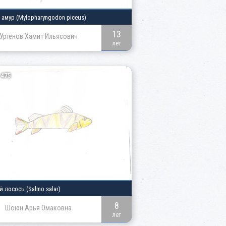
амур (Mylopharyngodon piceus)
13
Уртенов Хамит Ильясович
лет
475
 лосось (Salmo salar)
8
Шоюн Арья Омаковна
лет