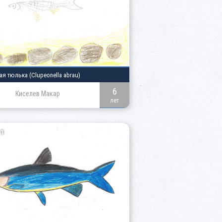
ая тюлька (Clupeonella abrau)
6
Киселев Макар
лет
1