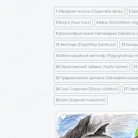
1
Абрауская тюлька (Clupeonella abrau)
2
Аркт
5
Белуга (Huso huso)
6
Бёрш (Stizostedion volg
9
Длиннопёрая палия Световидова (Salvelinus sv
12
Желтощёк (Elopichthys bambusa)
13
Кильди
16
Мелкочешуйный желтопёр (Plagiognathops mic
20
Обыкновенный таймень (Hucho taimen)
21
23
Предкавказская щиповка (Sabanejewia caucas
26
Сом Солдатова (Silurus soldatovi)
27
Стерля
30
Шип (Acipenser nudiventris)
39