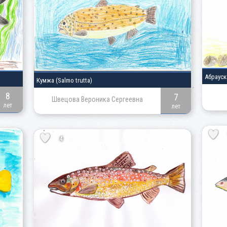
Абрауск
Кумжа (Salmo trutta)
8
7
Швецова Вероника Сергеевна
лет
лет
4