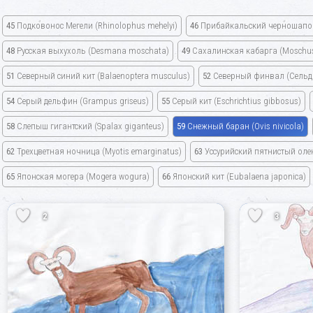
45
Подковонос Мегели
(Rhinolophus mehelyi)
46
Прибайкальский черношапо
48
Русская выхухоль
(Desmana moschata)
49
Сахалинская кабарга
(Moschus
51
Северный синий кит
(Balaenoptera musculus)
52
Северный финвал
(Сельд
54
Серый дельфин
(Grampus griseus)
55
Серый кит
(Eschrichtius gibbosus)
58
Слепыш гигантский
(Spalax giganteus)
59
Снежный баран
(Ovis nivicola)
62
Трехцветная ночница
(Myotis emarginatus)
63
Уссурийский пятнистый ол
65
Японская могера
(Mogera wogura)
66
Японский кит
(Eubalaena japonica)
2
3