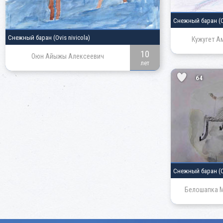
Снежный баран
(
Снежный баран
(Ovis nivicola)
Кужугет А
10
Оюн Айыжы Алексеевич
лет
64
Снежный баран
(
Белошапка М