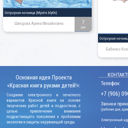
Остроухая ночница
(Myotis blythi)
7
Шведова Арина Михайловна
лет
Остроухая ночни
Бабенко Ксе
КОНТАКТ
Основная идея Проекта
Телефон:
«Красная книга руками детей!»:
+7 (906) 09
Создание электронного и печатного
вариантов Красной книги на основе
Звонки прини
творческих работ детей и подростков, с
(рабочие дни, вр
целью привлечения внимания
подрастающего поколения к проблемам
Электронный адр
экологии и защиты окружающей среды.