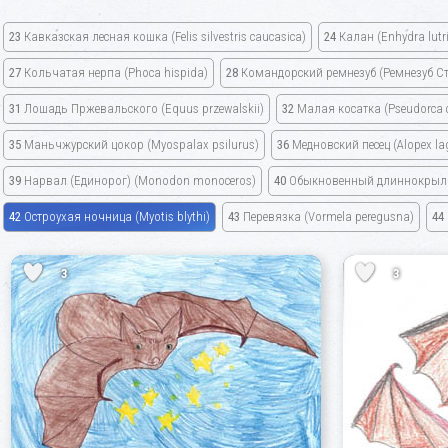
23
Кавказская лесная кошка
(Felis silvestris caucasica)
24
Калан
(Enhydra lutr
27
Кольчатая нерпа
(Phoca hispida)
28
Командорский ремнезуб
(Ремнезуб С
31
Лошадь Пржевальского
(Equus przewalskii)
32
Малая косатка
(Pseudorca 
35
Маньчжурский цокор
(Myospalax psilurus)
36
Медновский песец
(Alopex l
39
Нарвал
(Единорог)
(Monodon monoceros)
40
Обыкновенный длиннокры
42
Остроухая ночница
(Myotis blythi)
43
Перевязка
(Vormela peregusna)
44
3
3