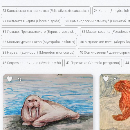
23
Кавказская лесная кошка
(Felis silvestris caucasica)
24
Калан
(Enhydra lutr
27
Кольчатая нерпа
(Phoca hispida)
28
Командорский ремнезуб
(Ремнезуб С
31
Лошадь Пржевальского
(Equus przewalskii)
32
Малая косатка
(Pseudorca 
35
Маньчжурский цокор
(Myospalax psilurus)
36
Медновский песец
(Alopex l
39
Нарвал
(Единорог)
(Monodon monoceros)
40
Обыкновенный длиннокры
42
Остроухая ночница
(Myotis blythi)
43
Перевязка
(Vormela peregusna)
44
13
3