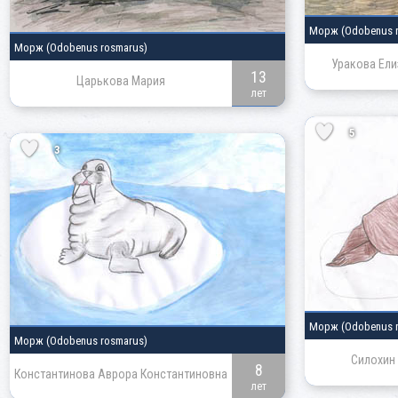
Морж
(Odobenus 
Морж
(Odobenus rosmarus)
Уракова Ели
13
Царькова Мария
лет
5
3
Морж
(Odobenus 
Морж
(Odobenus rosmarus)
Силохин 
8
Константинова Аврора Константиновна
лет