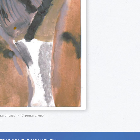
а Вправо" и "Стрелка влево".
!