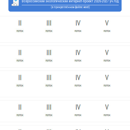
Всероссийский экологический интернет-проект 2026-2027 уч.год
(в прикреплённом файле word)