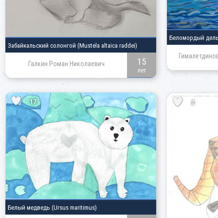
Беломордый дел
Забайкальский солонгой
(Mustela altaica raddei)
Гималетдинов
15
Галкин Роман Николаевич
лет
17
2
Белый медведь
(Ursus maritimus)