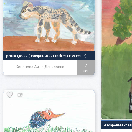
Гренландский
(полярный)
кит
(Balaena mysticetus)
7
Кононова Аиша Денисовна
лет
87
Безоаровый коз