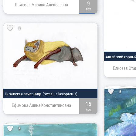
9
Дьякова Марина Алексеевна
лет
3
Алтайский горны
Елисеев Ста
5
Гигантская вечерница
(Nyctalus lasiopterus)
15
Ефимова Алина Константиновна
лет
5