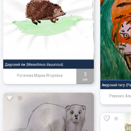
Даурский ёж
(Mesechinus dauuricus)
5
Рогачева Мария Игоревна
лет
Амурский тигр
(Pa
Ревенко Ал
72
4