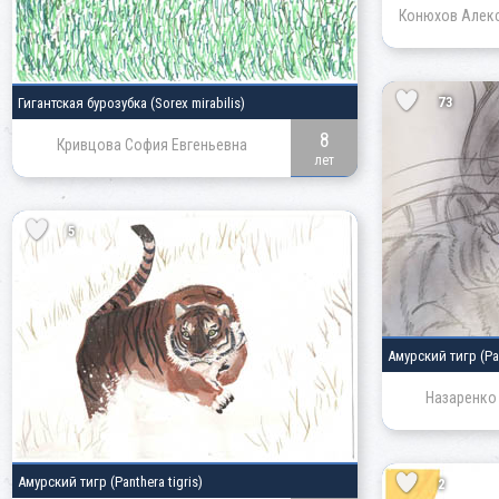
Конюхов Алек
73
Гигантская бурозубка
(Sorex mirabilis)
8
Кривцова София Евгеньевна
лет
5
Амурский тигр
(Pa
Назаренко
Амурский тигр
(Panthera tigris)
2