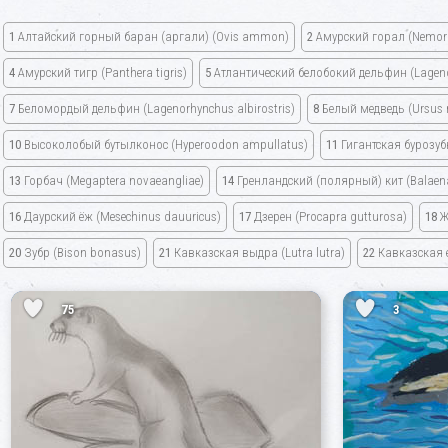
1
Алтайский горный баран
(аргали)
(Ovis ammon)
2
Амурский горал
(Nemor
4
Амурский тигр
(Panthera tigris)
5
Атлантический белобокий дельфин
(Lagen
7
Беломордый дельфин
(Lagenorhynchus albirostris)
8
Белый медведь
(Ursus
10
Высоколобый бутылконос
(Hyperoodon ampullatus)
11
Гигантская бурозу
13
Горбач
(Megaptera novaeangliae)
14
Гренландский
(полярный)
кит
(Balaen
16
Даурский ёж
(Mesechinus dauuricus)
17
Дзерен
(Procapra gutturosa)
18
Ж
20
Зубр
(Bison bonasus)
21
Кавказская выдра
(Lutra lutra)
22
Кавказская 
75
3