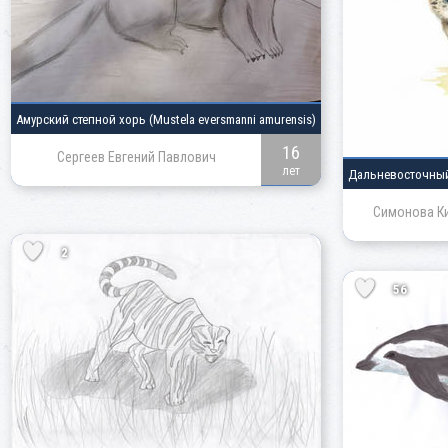
Амурский степной хорь
(Mustela eversmanni amurensis)
16
Сергеев Евгений Павлович
лет
Дальневосточны
Симонова К
2
56