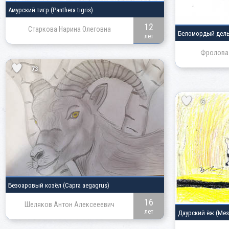
Амурский тигр
(Panthera tigris)
12
Старкова Нарина Олеговна
Беломордый дел
лет
Фролова 
73
6
Безоаровый козёл
(Capra aegagrus)
16
Шеляков Антон Алексееевич
лет
Даурский ёж
(Mes