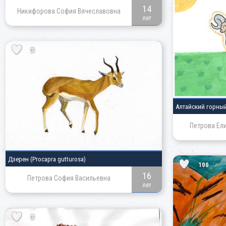
14
Никифорова София Вячеславовна
лет
3
Алтайский горны
Петрова Ел
Дзерен
(Procapra gutturosa)
100
16
Петрова София Васильевна
лет
3