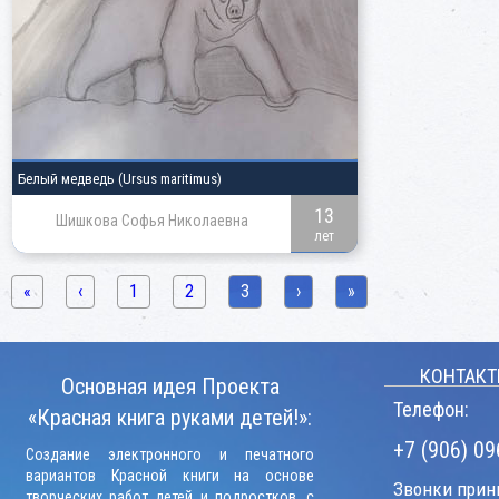
Белый медведь
(Ursus maritimus)
13
Шишкова Софья Николаевна
лет
«
‹
1
2
3
›
»
КОНТАКТ
Основная идея Проекта
Телефон:
«Красная книга руками детей!»:
+7 (906) 09
Создание электронного и печатного
вариантов Красной книги на основе
Звонки прини
творческих работ детей и подростков, с