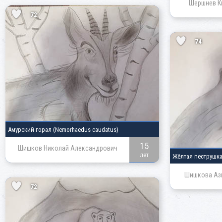
Шершнев К
72
74
Амурский горал
(Nemorhaedus caudatus)
15
Шишков Николай Александрович
лет
Жёлтая пеструшк
Шишкова Аз
72