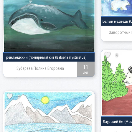
Белый медведь
(
Заворотный 
3
Гренландский
(полярный)
кит
(Balaena mysticetus)
11
Зубарева Полина Егоровна
лет
3
Даурский ёж
(Mes