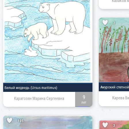
Казаков 
2
Амурский степно
Белый медведь
(Ursus maritimus)
9
Карева В
Карагозян Марина Сергеевна
лет
105
3