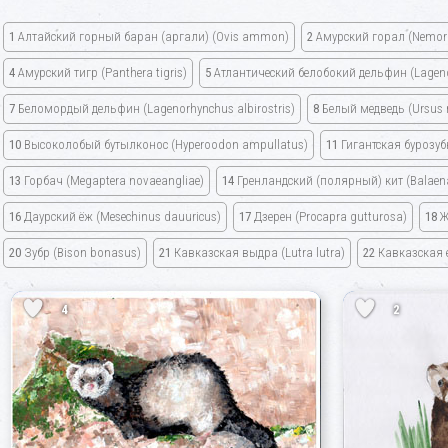
1
Алтайский горный баран
(аргали)
(Ovis ammon)
2
Амурский горал
(Nemor
4
Амурский тигр
(Panthera tigris)
5
Атлантический белобокий дельфин
(Lagen
7
Беломордый дельфин
(Lagenorhynchus albirostris)
8
Белый медведь
(Ursus
10
Высоколобый бутылконос
(Hyperoodon ampullatus)
11
Гигантская бурозу
13
Горбач
(Megaptera novaeangliae)
14
Гренландский
(полярный)
кит
(Balaen
16
Даурский ёж
(Mesechinus dauuricus)
17
Дзерен
(Procapra gutturosa)
18
Ж
20
Зубр
(Bison bonasus)
21
Кавказская выдра
(Lutra lutra)
22
Кавказская 
4
2