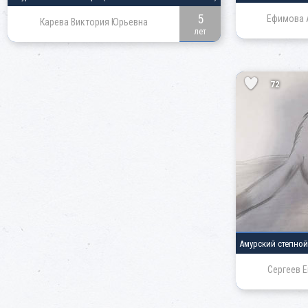
5
Ефимова 
Карева Виктория Юрьевна
лет
72
Амурский степно
Сергеев 