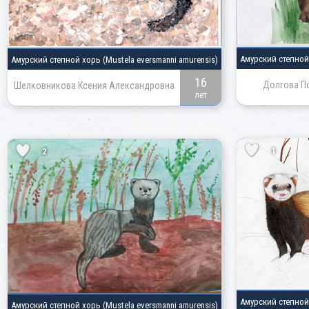
Амурский степно
Амурский степной хорь
(Mustela eversmanni amurensis)
16
Долгова П
Шелковникова Ксения Александровна
лет
1
2
Амурский степно
Амурский степной хорь
(Mustela eversmanni amurensis)