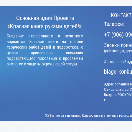
КОНТАКТ
Основная идея Проекта
Телефон:
«Красная книга руками детей!»:
+7 (906) 09
Создание электронного и печатного
вариантов Красной книги на основе
Звонки прини
творческих работ детей и подростков, с
(рабочие дни, вр
целью привлечения внимания
подрастающего поколения к проблемам
Электронный адр
экологии и защиты окружающей среды.
blago-konku
Адрес организато
Свидетельство СМ
Выдано РОСКОМН
г.
(C) Все права защищены. Копирование материалов разрешает