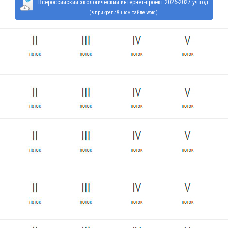
Всероссийский экологический интернет-проект 2026-2027 уч.год
(в прикреплённом файле word)