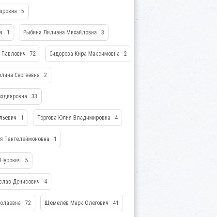
ндровна
5
ич
1
Рыбина Лилиана Михайловна
3
й Павлович
72
Сидорова Кира Максимовна
2
олина Сергеевна
2
ахдияровна
33
ольевич
1
Торгова Юлия Владимировна
4
ия Пантелеймоновна
1
 Нурович
5
слав Денисович
4
колаевна
72
Щемелев Марк Олегович
41