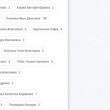
новна
2
Карева Виктория Юрьевна
2
Кононова Аиша Денисовна
105
олина Алексеевна
3
Краснянская София
4
ндра Максимовна
3
Лагуткина Ольга Алексеевна
3
совна
6
Лобок Татьяна Сергеевна
4
м Алексеевич
2
ндровна
3
ова Валентина Вадимовна
1
3
Понамарева Валерия
3