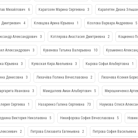
лав Михайлович
6
Карагозян Марина Сергеевна
3
Карапетян Диана Эльша
н Дмитриевич
4
Клевцова Арина Юрьевна
1
Козлова Варвара Андреевна
5
ександр Александрович
3
Котлярова Анастасия Дмитриевна
2
Кощиенко П
аил Александрович
3
Кувенева Татьяна Валерьевна
10
Кузьменко Алекса
ика Юрьевна
3
Куявская Кира Авельевна
3
Кырова Софья Альбертовна
1
ина Денисовна
3
Лихачёва Полина Вячеславовна
2
Лихачева Ксения Бори
аргарита Ивановна
3
Мамдалеев Аман Альбертович
5
Мирошниченко Арте
алерия Сергеева
1
Назаренко Галина Сергеевна
73
Наумова Олеся Алекса
едкина Виктория Николаевна
5
Никифорова София Вячеславовна
5
Новик
 Алексеевич
2
Петрова Елизавета Евгеньевна
2
Петрова София Васильевна