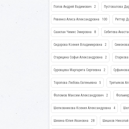
Попов Андрей Вадимович
2
Пустовалова Да
Ревенко Алиса Александровна
100
Риттер Д
Саакпан Чимис Эмировна
8
Себитева Анаст
Сидорова Ксения Владимировна
2
Симонова
Старицина Софья Александровна
2
Старкова
Суровцева Маргарита Сергеевна
2
Суфьянова
Торопова Любовь Евгеньевна
5
Третьяков А
Фоломов Максим Александрович
2
Фольмер
Шелковникова Ксения Александровна
4
Шел
Шихина Юлия Ивановна
28
Шишков Николай