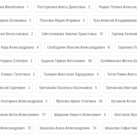
рья Михайловна
1
Расстрыгина Алиса Денисовна
2
Рацинс Полина Алекса
арина Евгеньевна
5
Рогачева Мария Игоревна
3
Русь Алексей Владимиров
асия Вячеславовна
2
Сейтселимова Эмилия Эрнестовна
15
Сергеев Евгени
 Кира Александровна
4
Слободяник Максим Александрович
8
Сорокина П
 Нарина Олеговна
2
Судаков Герман Витальевич
40
Сулейманова Айсель Б
 Эльмаз Талятовна
2
Тальман Анастасия Эдуардовна
4
Титов Роман Анат
лексей Сергеевич
2
Третьякова Василиса Васильевна
5
Третьякова Виктор
 Екатерина Александровна
2
Фролова Ирина Олеговна
56
Хусаинов Аслан
яков Антон Алексееевич
73
Шершнев Кирилл Алексеевич
6
Шестаков Яро
 Александрович
72
Шишкова Азиза Александровна
74
Шишкова Софья Ни