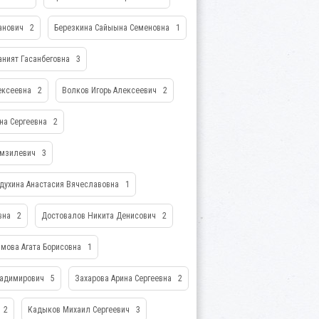
манович
2
Березкина Сайыына Семеновна
1
аният Гасанбеговна
3
ексеевна
2
Волков Игорь Алексеевич
2
на Сергеевна
2
амзилевич
3
духина Анастасия Вячеславовна
1
вна
2
Достовалов Никита Денисович
2
мова Агата Борисовна
1
ладимирович
5
Захарова Арина Сергеевна
2
2
Кадыков Михаил Сергеевич
3