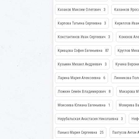
Казаков Максим Олегович
3
Казанков Ярос
Карпова Татьяна Сергеевна
3
Кириллов Ива
Константинов Иван Сергеевич
3
Конюхов Ал
Кривцова София Евгеньевна
87
Круглов Мих
Кузьмин Михаил Андреевич
3
Кучина Верон
Ларина Мария Алексеевна
6
Линникова Пол
Ложкин Семён Владимирович
8
Макарова М
Моисеева Юлиана Евгеньевна
1
Мохирева В
Нерубальская Анастасия Николаевна
3
Неф
Панько Мария Сергеевна
25
Пахтусов Антон