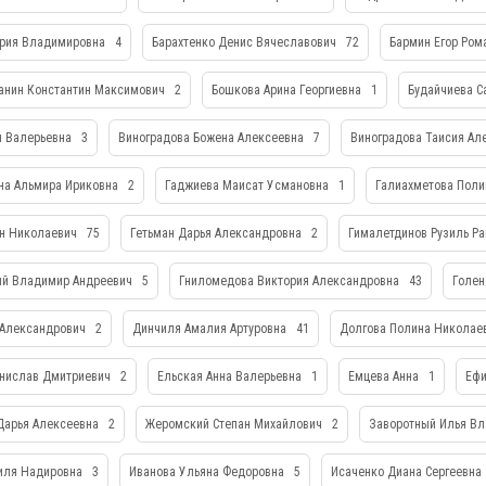
ерия Владимировна
4
Барахтенко Денис Вячеславович
72
Бармин Егор Ро
анин Константин Максимович
2
Бошкова Арина Георгиевна
1
Будайчиева С
я Валерьевна
3
Виноградова Божена Алексеевна
7
Виноградова Таисия Ал
на Альмира Ириковна
2
Гаджиева Маисат Усмановна
1
Галиахметова Поли
ан Николаевич
75
Гетьман Дарья Александровна
2
Гималетдинов Рузиль Р
ий Владимир Андреевич
5
Гниломедова Виктория Александровна
43
Голен
 Александрович
2
Динчиля Амалия Артуровна
41
Долгова Полина Николае
анислав Дмитриевич
2
Ельская Анна Валерьевна
1
Емцева Анна
1
Ефи
Дарья Алексеевна
2
Жеромский Степан Михайлович
2
Заворотный Илья В
иля Надировна
3
Иванова Ульяна Федоровна
5
Исаченко Диана Сергеевна