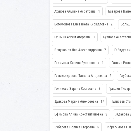
Ахунова Альвина Айратовна
1
Базарова Вал
Богомолова Елизавета Кирилловна
2
Больш
Бушмин Артём Игоревич
1
Буянова Анастаси
Вощевская Яна Александровна
7
Габидулли
Галимова Карина Руслановна
1
Галкин Ром
Гималетдинова Татьяна Андреевна
2
Глубок
Голикова Зарина Сергеевна
3
Гришин Тимур
Дьякова Марина Алексеевна
17
Елисеев Ст
Ефимова Алина Константиновна
3
Жданова 
Зубарева Полина Егоровна
5
Ибрагимова На