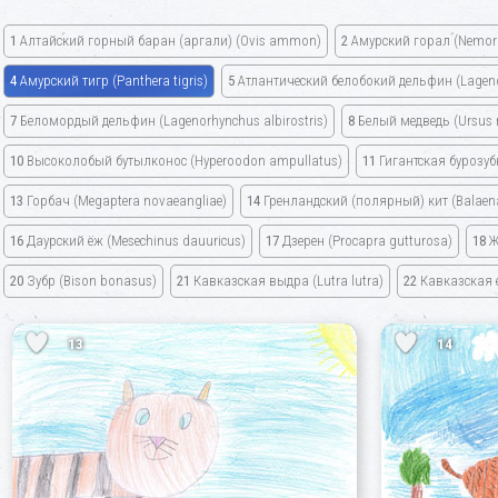
1
Алтайский горный баран
(аргали)
(Ovis ammon)
2
Амурский горал
(Nemor
4
Амурский тигр
(Panthera tigris)
5
Атлантический белобокий дельфин
(Lagen
7
Беломордый дельфин
(Lagenorhynchus albirostris)
8
Белый медведь
(Ursus
10
Высоколобый бутылконос
(Hyperoodon ampullatus)
11
Гигантская бурозу
13
Горбач
(Megaptera novaeangliae)
14
Гренландский
(полярный)
кит
(Balaen
16
Даурский ёж
(Mesechinus dauuricus)
17
Дзерен
(Procapra gutturosa)
18
Ж
20
Зубр
(Bison bonasus)
21
Кавказская выдра
(Lutra lutra)
22
Кавказская 
13
14