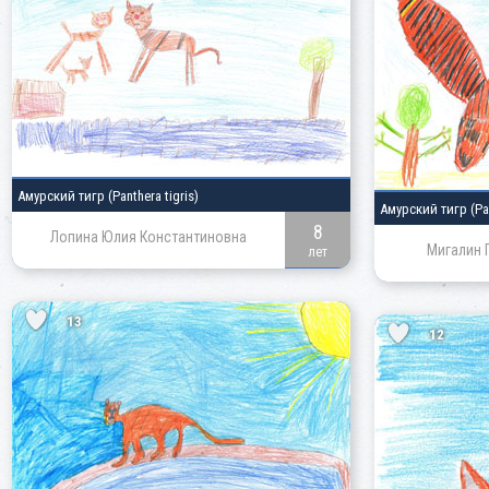
Амурский тигр
(Panthera tigris)
Амурский тигр
(Pa
8
Лопина Юлия Константиновна
Мигалин 
лет
13
12