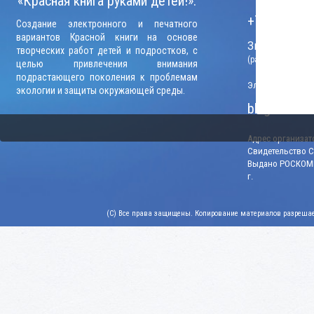
«Красная книга руками детей!»:
+7 (906) 09
Создание электронного и печатного
вариантов Красной книги на основе
Звонки прини
творческих работ детей и подростков, с
(рабочие дни, вр
целью привлечения внимания
подрастающего поколения к проблемам
Электронный адр
экологии и защиты окружающей среды.
blago-konku
Адрес организато
Свидетельство СМ
Выдано РОСКОМН
г.
(C) Все права защищены. Копирование материалов разрешает