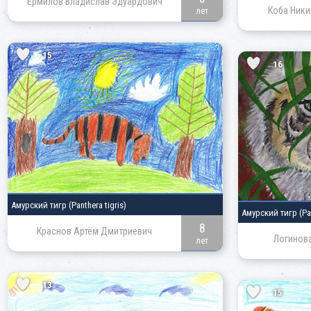
Ермилов Владислав Эдуардович
Коба Ники
лет
15
16
Амурский тигр
(Panthera tigris)
Амурский тигр
(Pa
8
Краснов Артём Дмитриевич
Логинова
лет
13
15