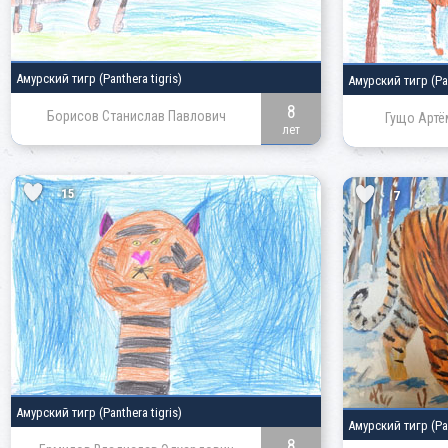
Амурский тигр
(Panthera tigris)
Амурский тигр
(Pa
8
Борисов Станислав Павлович
Гущо Артё
лет
15
7
Амурский тигр
(Panthera tigris)
Амурский тигр
(Pa
8