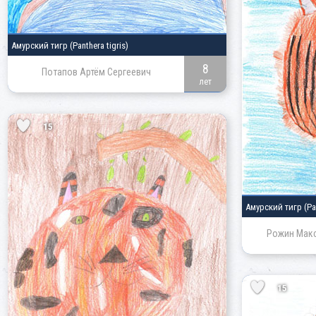
Амурский тигр
(Panthera tigris)
8
Потапов Артём Сергеевич
лет
15
Амурский тигр
(Pa
Рожин Мак
15