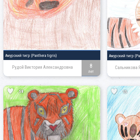
Амурский тигр
(Panthera tigris)
Амурский тигр
(Pa
8
Рудой Виктория Александровна
Сальникова 
лет
58
15