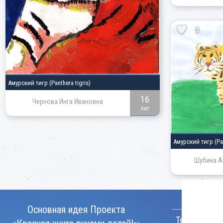
3
Амурский тигр
(Panthera tigris)
16
Чернова Инга Ивановна
лет
Амурский тигр
(Pa
Шубина А
КОНТАКТ
Основная идея Проекта
Телефон: