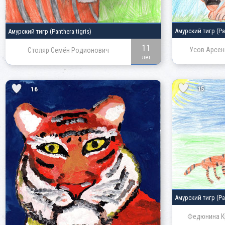
Амурский тигр
(Pa
Амурский тигр
(Panthera tigris)
11
Усов Арсен
Столяр Семён Родионович
лет
15
16
Амурский тигр
(Pa
Федюнина К