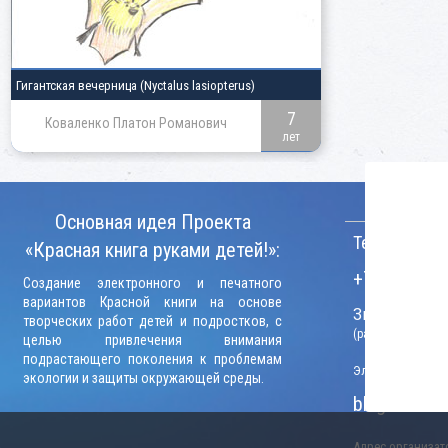
Гигантская вечерница
(Nyctalus lasiopterus)
7
Коваленко Платон Романович
лет
КОНТАКТ
Основная идея Проекта
Телефон:
«Красная книга руками детей!»:
+7 (906) 09
Создание электронного и печатного
вариантов Красной книги на основе
Звонки прини
творческих работ детей и подростков, с
(рабочие дни, вр
целью привлечения внимания
подрастающего поколения к проблемам
Электронный адр
экологии и защиты окружающей среды.
blago-konku
Адрес организато