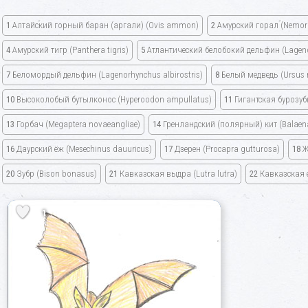
1
Алтайский горный баран
(аргали)
(Ovis ammon)
2
Амурский горал
(Nemor
4
Амурский тигр
(Panthera tigris)
5
Атлантический белобокий дельфин
(Lagen
7
Беломордый дельфин
(Lagenorhynchus albirostris)
8
Белый медведь
(Ursus
10
Высоколобый бутылконос
(Hyperoodon ampullatus)
11
Гигантская бурозу
13
Горбач
(Megaptera novaeangliae)
14
Гренландский
(полярный)
кит
(Balaen
16
Даурский ёж
(Mesechinus dauuricus)
17
Дзерен
(Procapra gutturosa)
18
Ж
20
Зубр
(Bison bonasus)
21
Кавказская выдра
(Lutra lutra)
22
Кавказская 
1